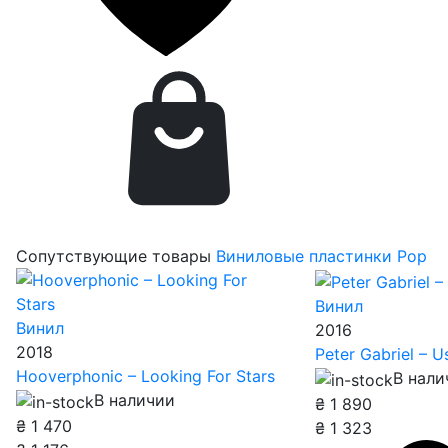
Сопутствующие товары
Виниловые пластинки Pop
Винил
Винил
2016
2018
Peter Gabriel – U
Hooverphonic – Looking For Stars
В нали
В наличии
₴
1 890
₴
1 470
₴
1 323