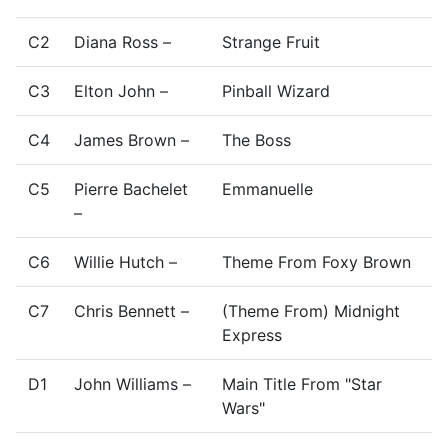
C2
Diana Ross –
Strange Fruit
C3
Elton John –
Pinball Wizard
C4
James Brown –
The Boss
C5
Pierre Bachelet
Emmanuelle
–
C6
Willie Hutch –
Theme From Foxy Brown
C7
Chris Bennett –
(Theme From) Midnight
Express
D1
John Williams –
Main Title From "Star
Wars"