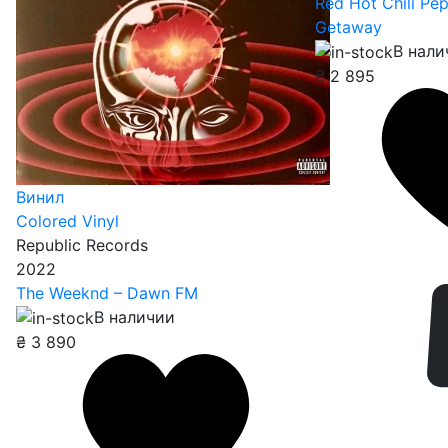
Red Hot Chili Pe
Getaway
В нали
₴
2 895
Винил
Colored Vinyl
Republic Records
2022
The Weeknd – Dawn FM
В наличии
₴
3 890