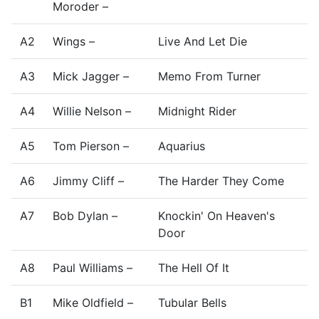
Moroder –
A2
Wings –
Live And Let Die
A3
Mick Jagger –
Memo From Turner
A4
Willie Nelson –
Midnight Rider
A5
Tom Pierson –
Aquarius
A6
Jimmy Cliff –
The Harder They Come
A7
Bob Dylan –
Knockin' On Heaven's
Door
A8
Paul Williams –
The Hell Of It
B1
Mike Oldfield –
Tubular Bells