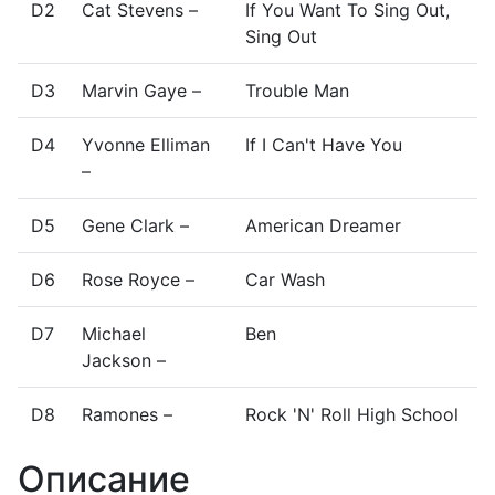
D2
Cat Stevens –
If You Want To Sing Out,
Sing Out
D3
Marvin Gaye –
Trouble Man
D4
Yvonne Elliman
If I Can't Have You
–
D5
Gene Clark –
American Dreamer
D6
Rose Royce –
Car Wash
D7
Michael
Ben
Jackson –
D8
Ramones –
Rock 'N' Roll High School
Описание