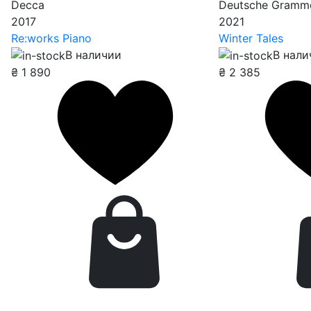
Decca
Deutsche Gramm
2017
2021
Re:works Piano
Winter Tales
В наличии
В нали
₴
1 890
₴
2 385