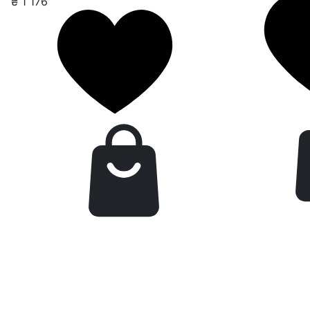
₴
1 176