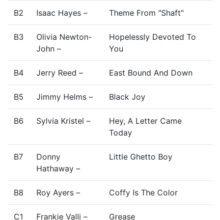
B2
Isaac Hayes –
Theme From "Shaft"
B3
Olivia Newton-
Hopelessly Devoted To
John –
You
B4
Jerry Reed –
East Bound And Down
B5
Jimmy Helms –
Black Joy
B6
Sylvia Kristel –
Hey, A Letter Came
Today
B7
Donny
Little Ghetto Boy
Hathaway –
B8
Roy Ayers –
Coffy Is The Color
C1
Frankie Valli –
Grease