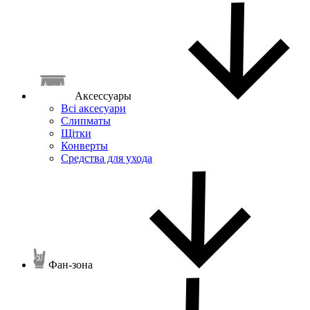
Аксессуары
Всі аксесуари
Слипматы
Щітки
Конверты
Средства для ухода
Фан-зона