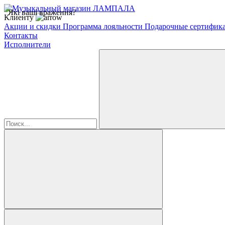
Які ваші враження?
Клиенту
Акции и скидки
Программа лояльности
Подарочные сертифик
Контакты
Исполнители