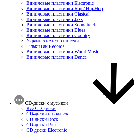
Виниловые пластинки Electronic
Виниловые пластинки Rap / Hip-Hop
Виниловые пластинки Clasical
Виниловые пластинки Jazz
Виниловые пластинки Soundtrack
Виниловые пластинки Blues
Виниловые пластинки Country
Украинские исполнители
ТількиТак Records
Виниловые пластинки World Music
Виниловые пластинки Dance
CD-диски с музыкой
Все CD-диски
CD-диски в подарок
CD-диски Rock
CD-диски Pop
CD диски Electronic