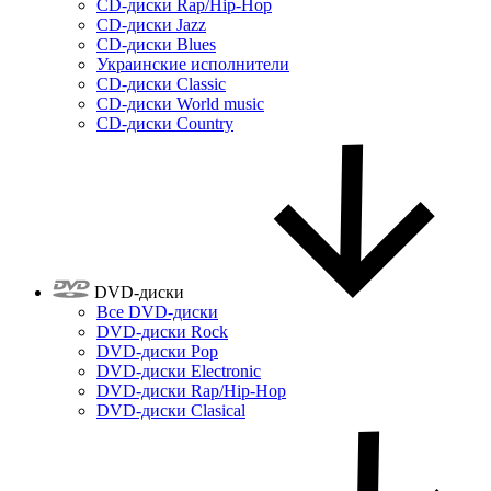
CD-диски Rap/Hip-Hop
CD-диски Jazz
CD-диски Blues
Украинские исполнители
CD-диски Classic
CD-диски World music
CD-диски Country
DVD-диски
Все DVD-диски
DVD-диски Rock
DVD-диски Pop
DVD-диски Electronic
DVD-диски Rap/Hip-Hop
DVD-диски Clasical