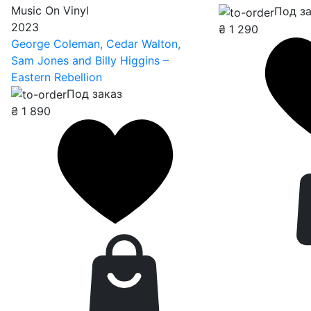
Music On Vinyl
Под з
2023
₴
1 290
George Coleman, Cedar Walton,
Sam Jones and Billy Higgins –
Eastern Rebellion
Под заказ
₴
1 890