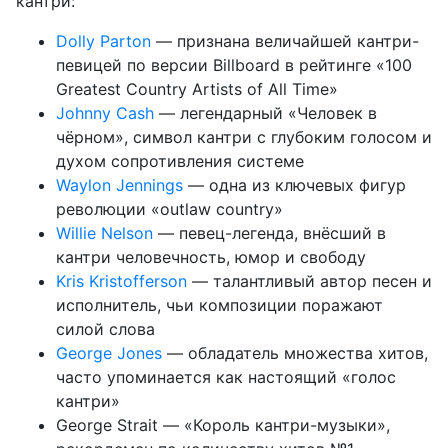
кантри:
Dolly Parton
— признана величайшей кантри-
певицей по версии Billboard в рейтинге «100
Greatest Country Artists of All Time»
Johnny Cash
— легендарный «Человек в
чёрном», символ кантри с глубоким голосом и
духом сопротивления системе
Waylon Jennings
— одна из ключевых фигур
революции «outlaw country»
Willie Nelson
— певец-легенда, внёсший в
кантри человечность, юмор и свободу
Kris Kristofferson
— талантливый автор песен и
исполнитель, чьи композиции поражают
силой слова
George Jones
— обладатель множества хитов,
часто упоминается как настоящий «голос
кантри»
George Strait — «Король кантри-музыки»,