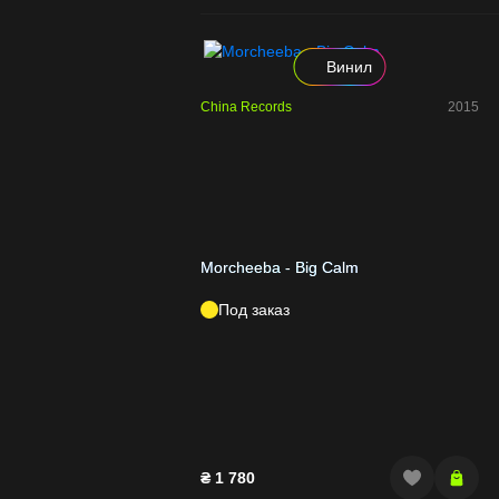
Винил
China Records
2015
Morcheeba - Big Calm
Под заказ
₴
1 780