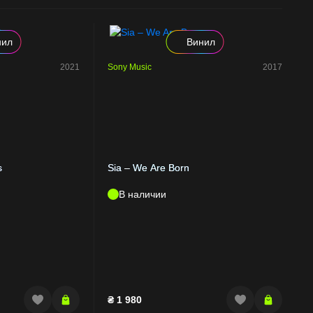
нил
Винил
2021
Sony Music
2017
s
Sia – We Are Born
В наличии
₴
1 980