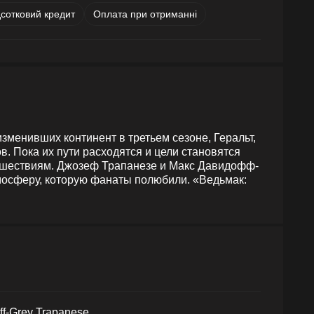
дсотковий кредит
Оплата при отриманні
зменивших континент в третьем сезоне, Геральт,
 Пока их пути расходятся и цели становятся
тешествиям. Джозеф Трапанезе и Макс Давидофф-
осферу, которую фанаты полюбили. «Ведьмак:
ff-Grey Trapanese