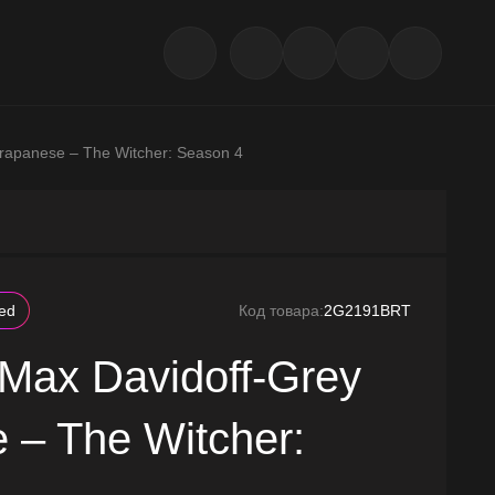
rapanese – The Witcher: Season 4
led
Код товара:
2G2191BRT
Max Davidoff-Grey
 – The Witcher: