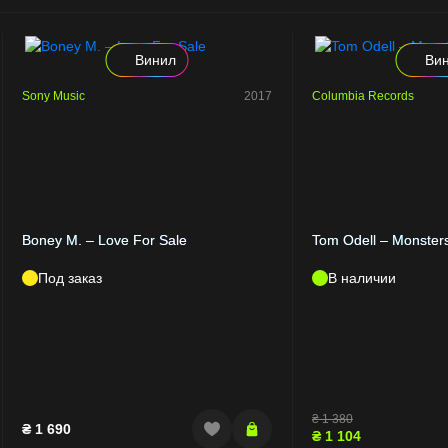
Винил
Ви
Sony Music
2017
Columbia Records
Boney M. – Love For Sale
Tom Odell – Monster
Под заказ
В наличии
₴
1 380
₴
1 690
₴
1 104