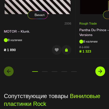
Винил
2006
Rough Trade
Pantha Du Prince –
MOTOR – Klunk.
Versions
В наличии
В наличии
₴
1 890
₴
1 890
₴
1 323
Сопутствующие товары
Виниловые
пластинки Rock