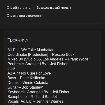
Онлайн оплата
Безвідсотковий кредит
Оплата при отриманні
Трек-лист
A1 First We Take Manhattan
Coordinator [Production] – Roscoe Beck
Mixed By [Studio 55, Los Angeles] – Frank Wolfe*
Performer, Arranged By – Jeff Fisher
5:59
A2 Ain't No Cure For Love
Bass – Peter Kisilenko
Drums – Vinnie Colaiuta
Guitar – Bob Stanley*
Keyboards, Arranged By – Jeff Fisher
Saxophone – Richard Baudet
Vocals [Ad Lib] – Jennifer Warnes