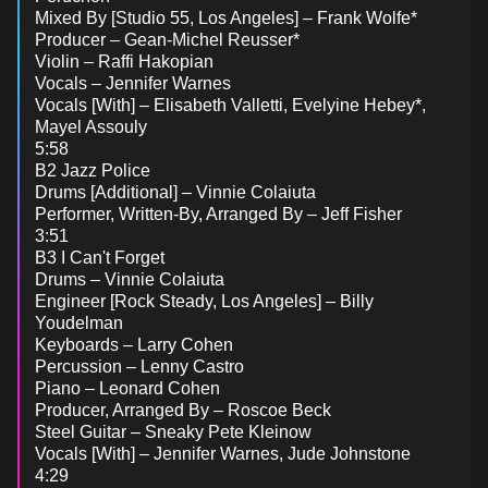
Mixed By [Studio 55, Los Angeles] – Frank Wolfe*
Producer – Gean-Michel Reusser*
Violin – Raffi Hakopian
Vocals – Jennifer Warnes
Vocals [With] – Elisabeth Valletti, Evelyine Hebey*,
Mayel Assouly
5:58
B2 Jazz Police
Drums [Additional] – Vinnie Colaiuta
Performer, Written-By, Arranged By – Jeff Fisher
3:51
B3 I Can't Forget
Drums – Vinnie Colaiuta
Engineer [Rock Steady, Los Angeles] – Billy
Youdelman
Keyboards – Larry Cohen
Percussion – Lenny Castro
Piano – Leonard Cohen
Producer, Arranged By – Roscoe Beck
Steel Guitar – Sneaky Pete Kleinow
Vocals [With] – Jennifer Warnes, Jude Johnstone
4:29