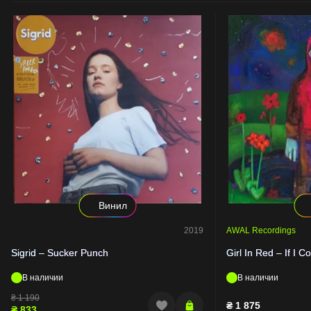
Винил
2019
AWAL Recordings
Sigrid – Sucker Punch
Girl In Red – If I 
В наличии
В наличии
₴
1 190
₴
1 875
₴
833