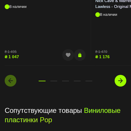
Nick Cave & Warren
Lawless - Original 
В наличии
Soundtrack
В наличии
₴
1 495
₴
1 470
₴
1 047
₴
1 176
Сопутствующие товары
Виниловые
пластинки Pop