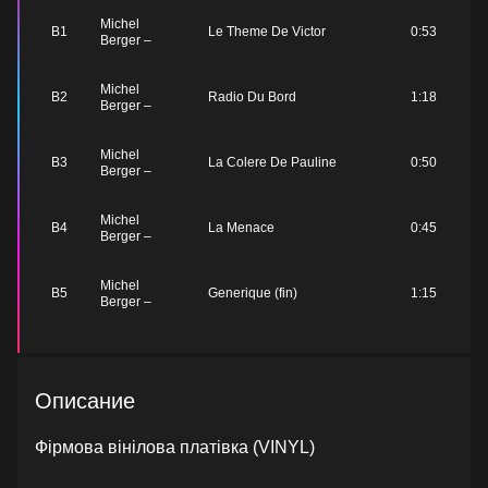
Michel
B1
Le Theme De Victor
0:53
Berger –
Michel
B2
Radio Du Bord
1:18
Berger –
Michel
B3
La Colere De Pauline
0:50
Berger –
Michel
B4
La Menace
0:45
Berger –
Michel
B5
Generique (fin)
1:15
Berger –
Описание
Фірмова вінілова платівка (VINYL)