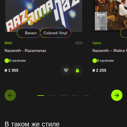
Винил
Colored Vinyl
BMG
2022
Salvo
Nazareth - Razamanaz
Nazareth – Malice
В наличии
В наличии
₴
1 955
₴
2 255
В таком же стиле