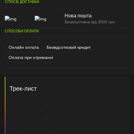
СПОСІБ ДОСТАВКИ
Нова пошта
Безкоштовна від 3500 грн
СПОСОБИ ОПЛАТИ
Онлайн оплата
Безвідсотковий кредит
Оплата при отриманні
Трек-лист
A1
Hair Of The Dog
4:10
A2
Miss Misery
4:41
A3
Guilty
3:38