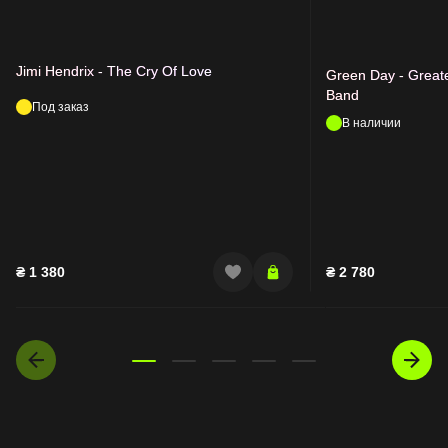
Jimi Hendrix - The Cry Of Love
Green Day - Greate
Band
Под заказ
В наличии
₴
1 380
₴
2 780