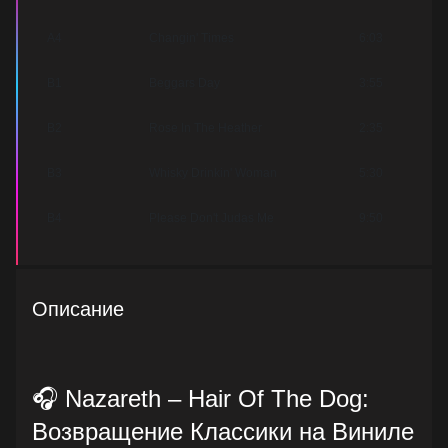
A4
Changin' Times
6:03
B1
Beggars Day
3:55
B2
Rose In The Heather
2:35
B3
Whisky Drinkin' Woman
5:30
B4
Please Don't Judas Me
9:50
Описание
🎧 Nazareth – Hair Of The Dog:
Возвращение Классики на Виниле