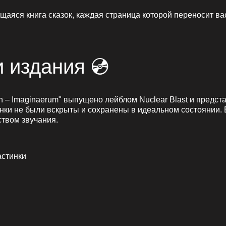
щаяся книга сказок, каждая страница которой переносит вас
 издания 💿
 – Imaginaerum" выпущено лейблом Nuclear Blast и представ
инки не были вскрыты и сохранены в идеальном состоянии. 
ством звучания.
астинки