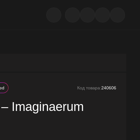
led
Код товара:
240606
 – Imaginaerum