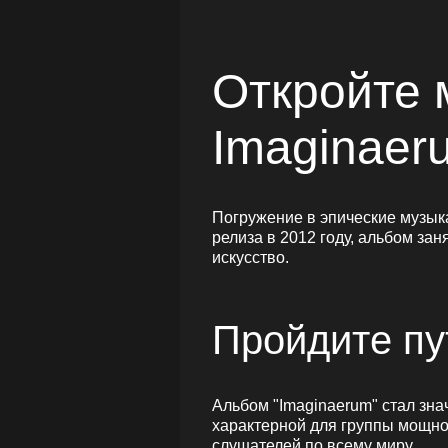
Откройте 
Imaginaer
Погружение в эпические музык
релиза в 2012 году, альбом за
искусство.
Пройдите пу
Альбом "Imaginaerum" стал зн
характерной для группы мощной
слушателей по всему миру.