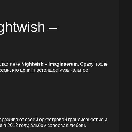
ghtwish –
пластинке
Nightwish – Imaginaerum
. Сразу после
всеми, кто ценит настоящее музыкальное
вораживают своей оркестровой грандиозностью и
и в 2012 году, альбом завоевал любовь