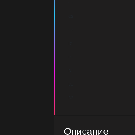
C1
C2
C3
D1
D1
D1
D1
D2
Описание