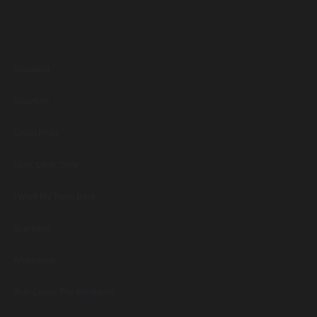
Taikatalvi
Storytime
Ghost River
Slow, Love, Slow
I Want My Tears Back
Scaretale
Arabesque
Turn Loose The Mermaids