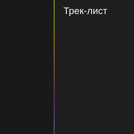
Трек-лист
A1
A2
A3
A4
B1
B2
B3
B4