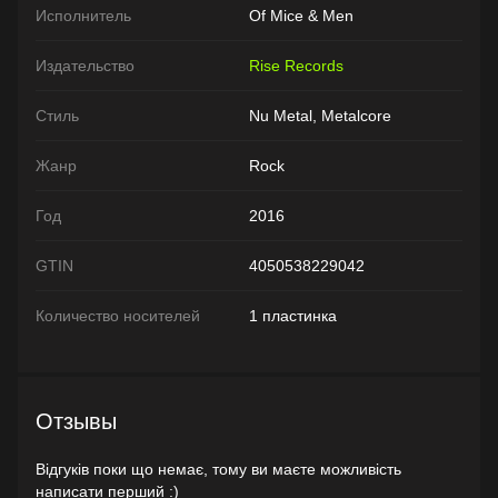
Исполнитель
Of Mice & Men
Издательство
Rise Records
Стиль
Nu Metal, Metalcore
Жанр
Rock
Год
2016
GTIN
4050538229042
Количество носителей
1 пластинка
Отзывы
Відгуків поки що немає, тому ви маєте можливість
написати перший :)