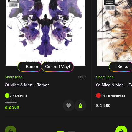
Винил
Colored Vinyl
Винил
SharpTone
2023
SharpTone
Of Mice & Men – Tether
Of Mice & Men – E
В наличии
Нет в наличии
₴
2 875
₴
1 890
₴
2 300