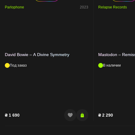
Parlophone
2023
Relapse Records
David Bowie – A Divine Symmetry
Mastodon – Remis
Под заказ
В наличии
₴
1 690
₴
2 290