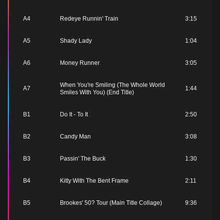
A4
Redeye Runnin' Train
3:15
A5
Shady Lady
1:04
A6
Money Runner
3:05
When You're Smiling (The Whole World
A7
1:44
Smiles With You) (End Title)
B1
Do It - To It
2:50
B2
Candy Man
3:08
B3
Passin' The Buck
1:30
B4
Kitty With The Bent Frame
2:11
B5
Brookes' 50? Tour (Main Title Collage)
9:36