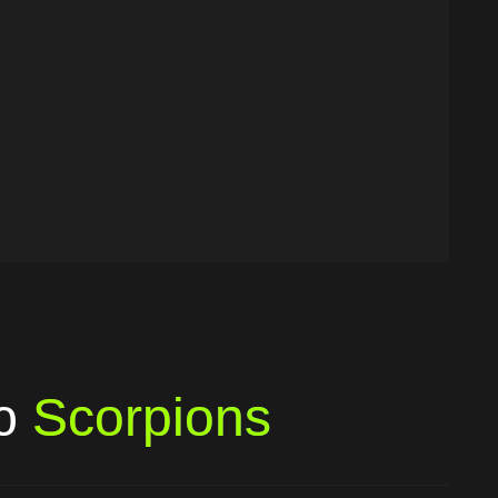
лю
Scorpions