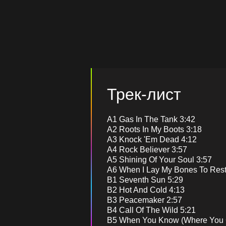
Трек-лист
A1 Gas In The Tank 3:42
A2 Roots In My Boots 3:18
A3 Knock 'Em Dead 4:12
A4 Rock Believer 3:57
A5 Shining Of Your Soul 3:57
A6 When I Lay My Bones To Rest
B1 Seventh Sun 5:29
B2 Hot And Cold 4:13
B3 Peacemaker 2:57
B4 Call Of The Wild 5:21
B5 When You Know (Where You 