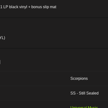
 1 LP black vinyl + bonus slip mat
YL)
и
Scorpions
SS - Still Sealed
Universal Music