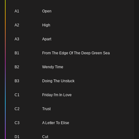
A1
Open
A2
High
A3
Apart
B1
From The Edge Of The Deep Green Sea
B2
Wendy Time
B3
Doing The Unstuck
C1
Friday I'm In Love
C2
Trust
C3
A Letter To Elise
D1
Cut