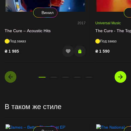
Винил
2017
Universal Music
The Cure – Acoustic Hits
The Cure - The To
Под заказ
Под заказ
₴
1 985
₴
1 590
В таком же стиле