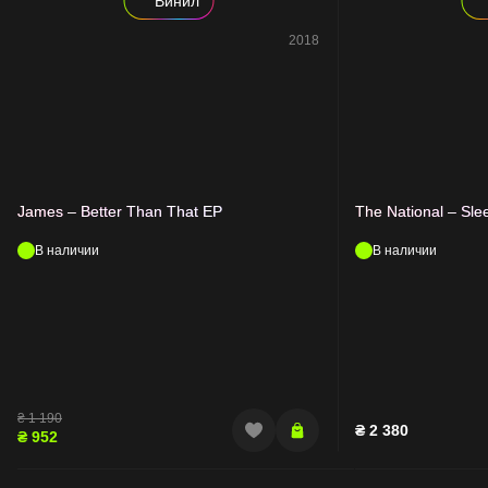
Винил
2018
James – Better Than That EP
The National – Sle
В наличии
В наличии
₴
1 190
₴
2 380
₴
952