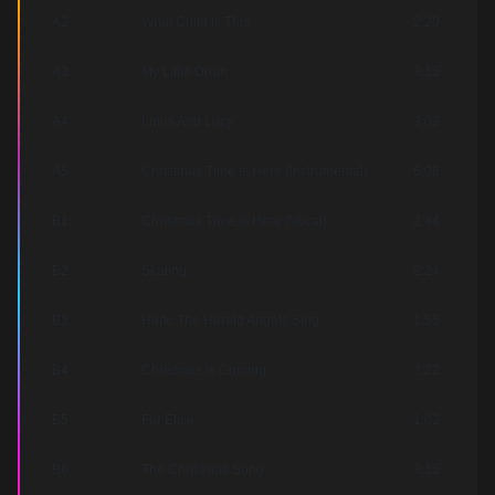
A2
What Child Is This
2:20
A3
My Little Drum
3:15
A4
Linus And Lucy
3:03
A5
Christmas Time Is Here (Instrumental)
6:06
B1
Christmas Time Is Here (Vocal)
2:44
B2
Skating
2:24
B3
Hark, The Herald Angels Sing
1:55
B4
Christmas Is Coming
3:22
B5
Fur Elise
1:02
B6
The Christmas Song
3:15