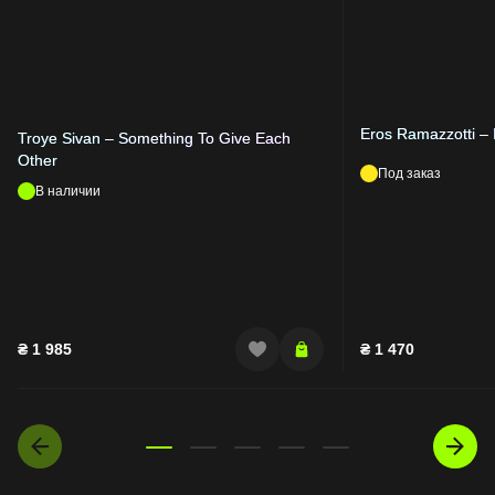
Eros Ramazzotti – 
Troye Sivan – Something To Give Each
Other
Под заказ
В наличии
₴
1 985
₴
1 470