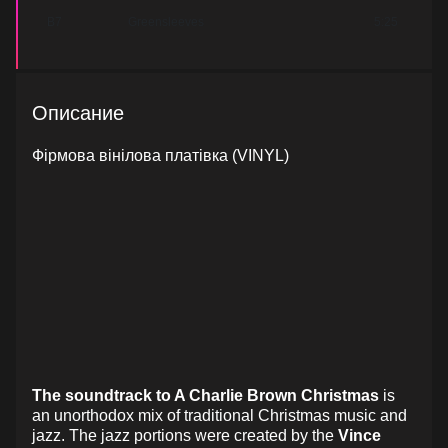
B7
Greensleeves
5:25
Описание
Фірмова вінілова платівка (VINYL)
The soundtrack to A Charlie Brown Christmas
is
an unorthodox mix of traditional Christmas music and
jazz. The jazz portions were created by the
Vince