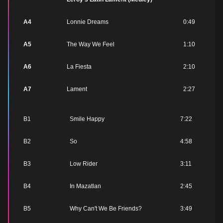
A4
Lonnie Dreams
0:49
A5
The Way We Feel
1:10
A6
La Fiesta
2:10
A7
Lament
2:27
B1
Smile Happy
7:22
B2
So
4:58
B3
Low Rider
3:11
B4
In Mazatlan
2:45
B5
Why Can't We Be Friends?
3:49