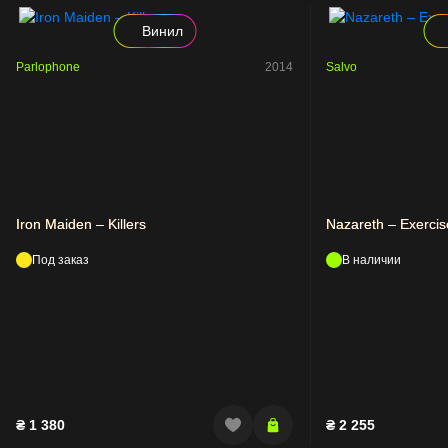
Винил
Parlophone
2014
Salvo
Iron Maiden – Killers
Nazareth – Exercis
Под заказ
В наличии
₴
1 380
₴
2 255