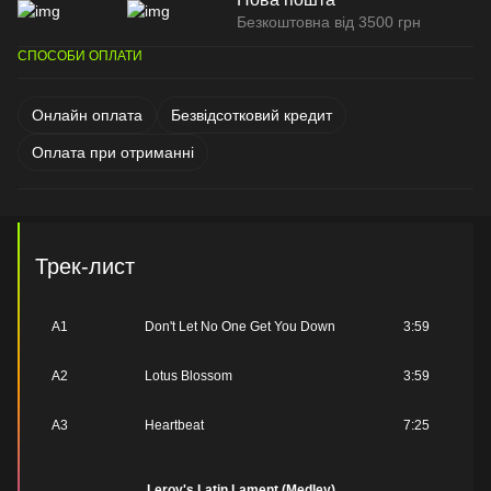
Безкоштовна від 3500 грн
СПОСОБИ ОПЛАТИ
Онлайн оплата
Безвідсотковий кредит
Оплата при отриманні
Трек-лист
A1
Don't Let No One Get You Down
3:59
A2
Lotus Blossom
3:59
A3
Heartbeat
7:25
Leroy's Latin Lament (Medley)