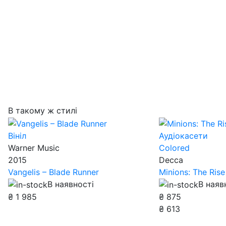
В такому ж стилі
Вініл
Аудіокасети
Warner Music
Colored
2015
Decca
Vangelis – Blade Runner
Minions: The Rise
В наявності
В наяв
₴
1 985
₴
875
₴
613