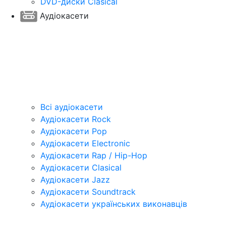
DVD-диски Clasical
Аудіокасети
Всі аудіокасети
Аудіокасети Rock
Аудіокасети Pop
Аудіокасети Electronic
Аудіокасети Rap / Hip-Hop
Аудіокасети Clasical
Аудіокасети Jazz
Аудіокасети Soundtrack
Аудіокасети українських виконавців