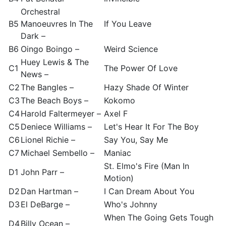
Orchestral
B5
Manoeuvres In The
If You Leave
Dark –
B6
Oingo Boingo –
Weird Science
Huey Lewis & The
C1
The Power Of Love
News –
C2
The Bangles –
Hazy Shade Of Winter
C3
The Beach Boys –
Kokomo
C4
Harold Faltermeyer –
Axel F
C5
Deniece Williams –
Let's Hear It For The Boy
C6
Lionel Richie –
Say You, Say Me
C7
Michael Sembello –
Maniac
St. Elmo's Fire (Man In
D1
John Parr –
Motion)
D2
Dan Hartman –
I Can Dream About You
D3
El DeBarge –
Who's Johnny
When The Going Gets Tough
D4
Billy Ocean –