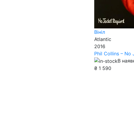
Вініл
Atlantic
2016
Phil Collins – No
В наяв
₴
1 590