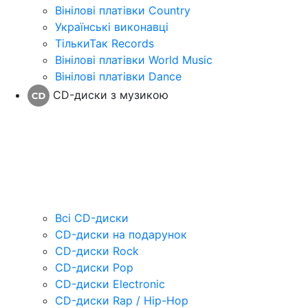
Вінілові платівки Country
Українські виконавці
ТількиТак Records
Вінілові платівки World Music
Вінілові платівки Dance
CD-диски з музикою
Всі CD-диски
CD-диски на подарунок
CD-диски Rock
CD-диски Pop
CD-диски Electronic
CD-диски Rap / Hip-Hop