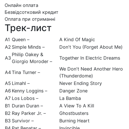
Онлайн оплата
Безвідсотковий кредит
Оплата при отриманні
Трек-лист
A1
Queen –
A Kind Of Magic
A2
Simple Minds –
Don't You (Forget About Me)
Philip Oakey &
A3
Together In Electric Dreams
Giorgio Moroder –
We Don't Need Another Hero
A4
Tina Turner –
(Thunderdome)
A5
Limahl –
Never Ending Story
A6
Kenny Loggins –
Danger Zone
A7
Los Lobos –
La Bamba
B1
Duran Duran –
A View To A Kill
B2
Ray Parker Jr. –
Ghostbusters
B3
Survivor –
Burning Heart
B4
Pat Benatar –
Invincible