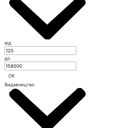
від
до
ОК
Видавництво