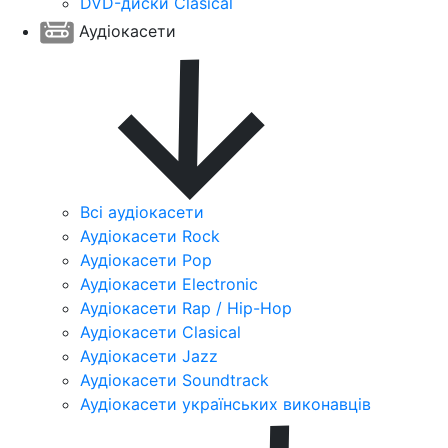
DVD-диски Clasical
Аудіокасети
Всі аудіокасети
Аудіокасети Rock
Аудіокасети Pop
Аудіокасети Electronic
Аудіокасети Rap / Hip-Hop
Аудіокасети Clasical
Аудіокасети Jazz
Аудіокасети Soundtrack
Аудіокасети українських виконавців