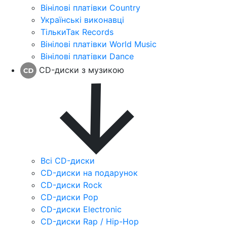
Вінілові платівки Country
Українські виконавці
ТількиТак Records
Вінілові платівки World Music
Вінілові платівки Dance
CD-диски з музикою
Всі CD-диски
CD-диски на подарунок
CD-диски Rock
CD-диски Pop
CD-диски Electronic
CD-диски Rap / Hip-Hop