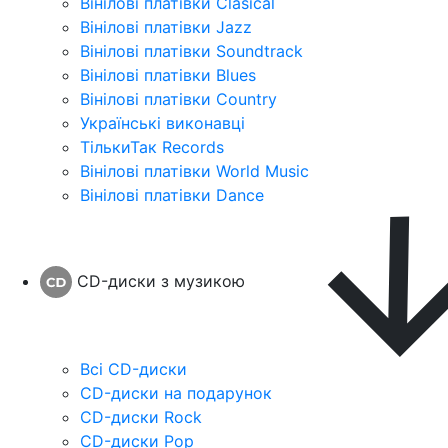
Вінілові платівки Clasical
Вінілові платівки Jazz
Вінілові платівки Soundtrack
Вінілові платівки Blues
Вінілові платівки Country
Українські виконавці
ТількиТак Records
Вінілові платівки World Music
Вінілові платівки Dance
CD-диски з музикою
Всі CD-диски
CD-диски на подарунок
CD-диски Rock
CD-диски Pop