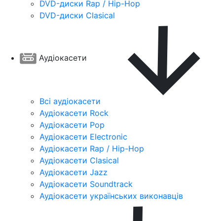
DVD-диски Rap / Hip-Hop
DVD-диски Clasical
Аудіокасети
Всі аудіокасети
Аудіокасети Rock
Аудіокасети Pop
Аудіокасети Electronic
Аудіокасети Rap / Hip-Hop
Аудіокасети Clasical
Аудіокасети Jazz
Аудіокасети Soundtrack
Аудіокасети українських виконавців