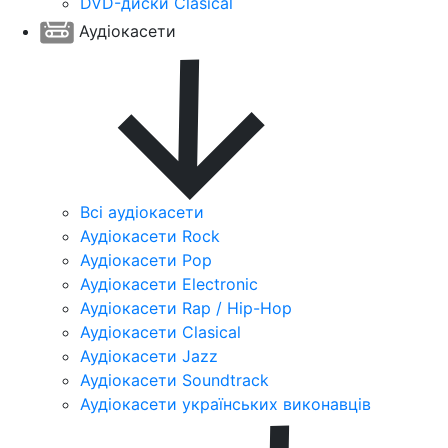
DVD-диски Clasical
Аудіокасети
Всі аудіокасети
Аудіокасети Rock
Аудіокасети Pop
Аудіокасети Electronic
Аудіокасети Rap / Hip-Hop
Аудіокасети Clasical
Аудіокасети Jazz
Аудіокасети Soundtrack
Аудіокасети українських виконавців