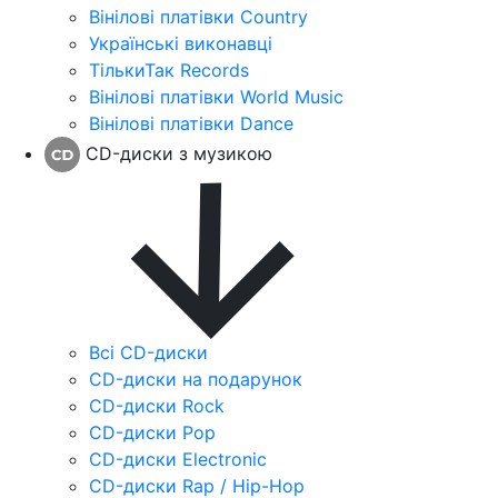
Вінілові платівки Country
Українські виконавці
ТількиТак Records
Вінілові платівки World Music
Вінілові платівки Dance
CD-диски з музикою
Всі CD-диски
CD-диски на подарунок
CD-диски Rock
CD-диски Pop
CD-диски Electronic
CD-диски Rap / Hip-Hop