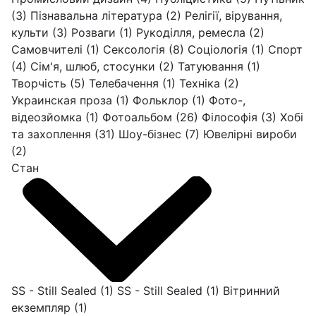
(3)
Пізнавальна література
(2)
Релігії, вірування,
культи
(3)
Розваги
(1)
Рукоділля, ремесла
(2)
Самовчителі
(1)
Сексологія
(8)
Соціологія
(1)
Спорт
(4)
Сім'я, шлюб, стосунки
(2)
Татуювання
(1)
Творчість
(5)
Телебачення
(1)
Техніка
(2)
Украинская проза
(1)
Фольклор
(1)
Фото-,
відеозйомка
(1)
Фотоальбом
(26)
Філософія
(3)
Хобі
та захоплення
(31)
Шоу-бізнес
(7)
Ювелірні вироби
(2)
Стан
SS - Still Sealed
(1)
SS - Still Sealed
(1)
Вітринний
екземпляр
(1)