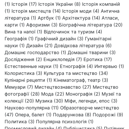
(1)
Історія
(17)
Історія України
(8)
Історія компаній
(1)
Історія мистецтв
(14)
Історія моди
(4)
Антична
література
(1)
Артбук
(1)
Архітектура
(14)
Атласи,
карти
(1)
Афоризми
(3)
Біографічна література
(20)
Вина та напої
(1)
Відпочинок та туризм
(4)
Географія
(1)
Графічний дизайн
(3)
Гуманітарні
науки
(1)
Дизайн
(21)
Довідкова література
(6)
Домашнє господарство
(1)
Домашні тварини
(3)
Дослідження
(2)
Енциклопедія
(7)
Еротика
(17)
Естественные науки
(1)
Етнографія
(4)
Интервью
(1)
Колористика
(3)
Культура та мистецтво
(34)
Кулінарні рецепти
(1)
Кінематограф, театр
(3)
Мемуари
(7)
Мистецтвознавство
(27)
Мистецтво
фотографії
(28)
Мода
(22)
Монографія
(2)
Музеї та
колекції
(20)
Музика
(30)
Міфи, легенди, епос
(3)
Науково-популярна
(11)
Образотворче мистецтво
(47)
Опера, балет
(1)
Подарункова
(8)
Подорожі
(9)
Политика
(3)
Популярна психологія
(1)
Промисловий дизайн
(4)
Публіцистика
(5)
Путівник