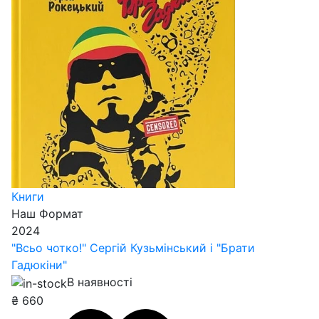
Книги
Наш Формат
2024
"Всьо чотко!" Сергій Кузьмінський і "Брати
Гадюкіни"
В наявності
₴
660