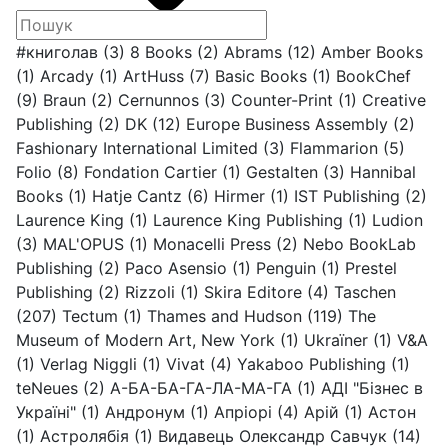
#книголав
(3)
8 Books
(2)
Abrams
(12)
Amber Books
(1)
Arcady
(1)
ArtHuss
(7)
Basic Books
(1)
BookChef
(9)
Braun
(2)
Cernunnos
(3)
Counter-Print
(1)
Creative
Publishing
(2)
DK
(12)
Europe Business Assembly
(2)
Fashionary International Limited
(3)
Flammarion
(5)
Folio
(8)
Fondation Cartier
(1)
Gestalten
(3)
Hannibal
Books
(1)
Hatje Cantz
(6)
Hirmer
(1)
IST Publishing
(2)
Laurence King
(1)
Laurence King Publishing
(1)
Ludion
(3)
MAL'OPUS
(1)
Monacelli Press
(2)
Nebo BookLab
Publishing
(2)
Paco Asensio
(1)
Penguin
(1)
Prestel
Publishing
(2)
Rizzoli
(1)
Skira Editore
(4)
Taschen
(207)
Tectum
(1)
Thames and Hudson
(119)
The
Museum of Modern Art, New York
(1)
Ukraїner
(1)
V&A
(1)
Verlag Niggli
(1)
Vivat
(4)
Yakaboo Publishing
(1)
teNeues
(2)
А-БА-БА-ГА-ЛА-МА-ГА
(1)
АДІ "Бізнес в
Україні"
(1)
Андронум
(1)
Апріорі
(4)
Арій
(1)
Астон
(1)
Астролябія
(1)
Видавець Олександр Савчук
(14)