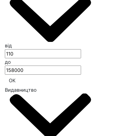
від
до
ОК
Видавництво