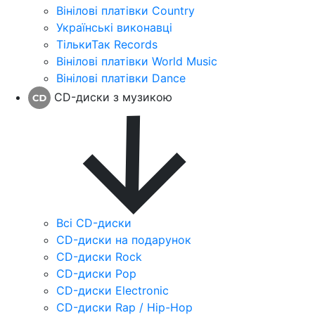
Вінілові платівки Country
Українські виконавці
ТількиТак Records
Вінілові платівки World Music
Вінілові платівки Dance
CD-диски з музикою
Всі CD-диски
CD-диски на подарунок
CD-диски Rock
CD-диски Pop
CD-диски Electronic
CD-диски Rap / Hip-Hop