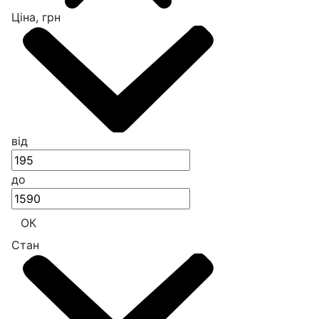
Ціна, грн
від
до
ОК
Стан