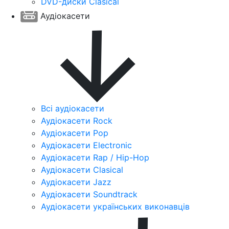
DVD-диски Clasical
Аудіокасети
Всі аудіокасети
Аудіокасети Rock
Аудіокасети Pop
Аудіокасети Electronic
Аудіокасети Rap / Hip-Hop
Аудіокасети Clasical
Аудіокасети Jazz
Аудіокасети Soundtrack
Аудіокасети українських виконавців