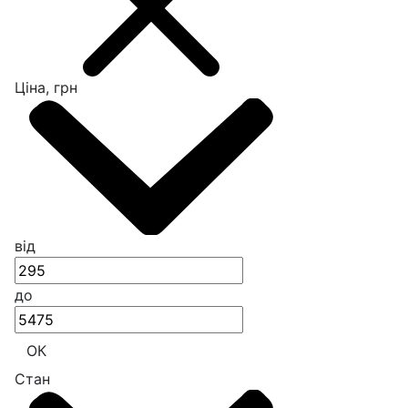
Ціна, грн
від
до
ОК
Стан