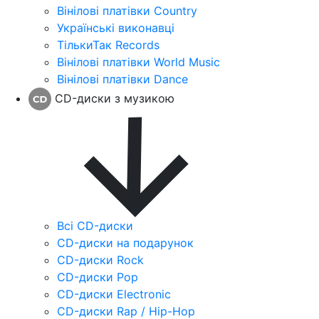
Вінілові платівки Country
Українські виконавці
ТількиТак Records
Вінілові платівки World Music
Вінілові платівки Dance
CD-диски з музикою
Всі CD-диски
CD-диски на подарунок
CD-диски Rock
CD-диски Pop
CD-диски Electronic
CD-диски Rap / Hip-Hop