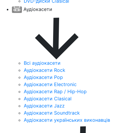
DVD-диски Clasical
Аудіокасети
Всі аудіокасети
Аудіокасети Rock
Аудіокасети Pop
Аудіокасети Electronic
Аудіокасети Rap / Hip-Hop
Аудіокасети Clasical
Аудіокасети Jazz
Аудіокасети Soundtrack
Аудіокасети українських виконавців