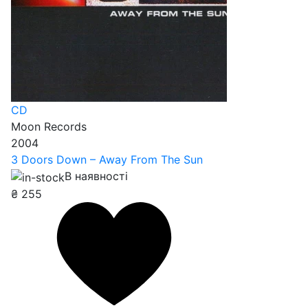
CD
Moon Records
2004
3 Doors Down – Away From The Sun
В наявності
₴
255