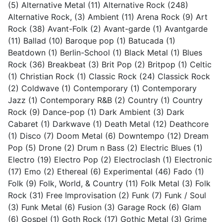
(5)
Alternative Metal
(11)
Alternative Rock
(248)
Alternative Rock,
(3)
Ambient
(11)
Arena Rock
(9)
Art
Rock
(38)
Avant-Folk
(2)
Avant-garde
(1)
Avantgarde
(11)
Ballad
(10)
Baroque pop
(1)
Batucada
(1)
Beatdown
(1)
Berlin-School
(1)
Black Metal
(1)
Blues
Rock
(36)
Breakbeat
(3)
Brit Pop
(2)
Britpop
(1)
Celtic
(1)
Christian Rock
(1)
Classic Rock
(24)
Classick Rock
(2)
Coldwave
(1)
Contemporary
(1)
Contemporary
Jazz
(1)
Contemporary R&B
(2)
Country
(1)
Country
Rock
(9)
Dance-pop
(1)
Dark Ambient
(3)
Dark
Cabaret
(1)
Darkwave
(1)
Death Metal
(12)
Deathcore
(1)
Disco
(7)
Doom Metal
(6)
Downtempo
(12)
Dream
Pop
(5)
Drone
(2)
Drum n Bass
(2)
Electric Blues
(1)
Electro
(19)
Electro Pop
(2)
Electroclash
(1)
Electronic
(17)
Emo
(2)
Ethereal
(6)
Experimental
(46)
Fado
(1)
Folk
(9)
Folk, World, & Country
(11)
Folk Metal
(3)
Folk
Rock
(31)
Free Improvisation
(2)
Funk
(7)
Funk / Soul
(3)
Funk Metal
(6)
Fusion
(3)
Garage Rock
(6)
Glam
(6)
Gospel
(1)
Goth Rock
(17)
Gothic Metal
(3)
Grime