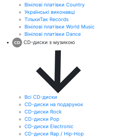
Вінілові платівки Country
Українські виконавці
ТількиТак Records
Вінілові платівки World Music
Вінілові платівки Dance
CD-диски з музикою
Всі CD-диски
CD-диски на подарунок
CD-диски Rock
CD-диски Pop
CD-диски Electronic
CD-диски Rap / Hip-Hop