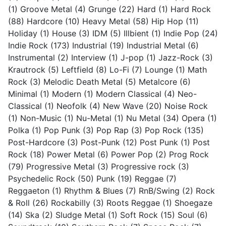
(1)
Groove Metal
(4)
Grunge
(22)
Hard
(1)
Hard Rock
(88)
Hardcore
(10)
Heavy Metal
(58)
Hip Hop
(11)
Holiday
(1)
House
(3)
IDM
(5)
Illbient
(1)
Indie Pop
(24)
Indie Rock
(173)
Industrial
(19)
Industrial Metal
(6)
Instrumental
(2)
Interview
(1)
J-pop
(1)
Jazz-Rock
(3)
Krautrock
(5)
Leftfield
(8)
Lo-Fi
(7)
Lounge
(1)
Math
Rock
(3)
Melodic Death Metal
(5)
Metalcore
(6)
Minimal
(1)
Modern
(1)
Modern Classical
(4)
Neo-
Classical
(1)
Neofolk
(4)
New Wave
(20)
Noise Rock
(1)
Non-Music
(1)
Nu-Metal
(1)
Nu Metal
(34)
Opera
(1)
Polka
(1)
Pop Punk
(3)
Pop Rap
(3)
Pop Rock
(135)
Post-Hardcore
(3)
Post-Punk
(12)
Post Punk
(1)
Post
Rock
(18)
Power Metal
(6)
Power Pop
(2)
Prog Rock
(79)
Progressive Metal
(3)
Progressive rock
(3)
Psychedelic Rock
(50)
Punk
(19)
Reggae
(7)
Reggaeton
(1)
Rhythm & Blues
(7)
RnB/Swing
(2)
Rock
& Roll
(26)
Rockabilly
(3)
Roots Reggae
(1)
Shoegaze
(14)
Ska
(2)
Sludge Metal
(1)
Soft Rock
(15)
Soul
(6)