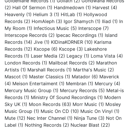
Goldenlane Records
(1)
Goliath
(2)
Gondwana Records
(2)
Hall Of Sermon
(1)
Handmedown
(1)
Harvest
(4)
Heavenly
(1)
Helium 3
(1)
HitLab
(1)
Hollywood
Records
(2)
HomAleph
(3)
Igor Shamych
(1)
Iliad
(1)
In
My Room
(1)
Infectious Music
(5)
Interscope
(7)
Interscope Records
(2)
Ipecac Recordings
(1)
Island
Records
(14)
Jive
(1)
KIDinaKORNER
(10)
Karisma
Records
(12)
Kscope
(6)
Kscope
(3)
Lakeshore
Records
(1)
Laser Media
(2)
Legacy
(1)
Loma Vista
(4)
London Records
(1)
Mailboat Records
(2)
Marathon
Artists
(1)
Marshall Records
(1)
Martha's Music
(2)
Mascot
(1)
Master Classics
(1)
Matador
(6)
Maverick
(4)
Meison Entertaiment
(1)
Membran
(1)
Mercury
(4)
Mercury Music Group
(1)
Mercury Records
(5)
Metal-is
Records
(1)
Ministry Of Sound Recordings
(1)
Modern
Sky UK
(1)
Moon Records
(63)
Morr Music
(1)
Mosley
Music Group
(1)
Music On CD
(10)
Music On Vinyl
(1)
Mute
(12)
Nec Inter Channel
(1)
Ninja Tune
(3)
Not On
Label
(1)
Nothing Records
(2)
Nuclear Blast
(22)