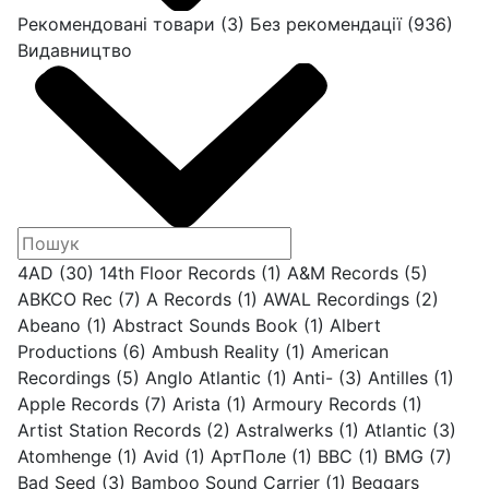
Рекомендовані товари
(3)
Без рекомендації
(936)
Видавництво
4AD
(30)
14th Floor Records
(1)
A&M Records
(5)
ABKCO Rec
(7)
A Records
(1)
AWAL Recordings
(2)
Abeano
(1)
Abstract Sounds Book
(1)
Albert
Productions
(6)
Ambush Reality
(1)
American
Recordings
(5)
Anglo Atlantic
(1)
Anti-
(3)
Antilles
(1)
Apple Records
(7)
Arista
(1)
Armoury Records
(1)
Artist Station Records
(2)
Astralwerks
(1)
Atlantic
(3)
Atomhenge
(1)
Avid
(1)
AртПоле
(1)
BBC
(1)
BMG
(7)
Bad Seed
(3)
Bamboo Sound Carrier
(1)
Beggars