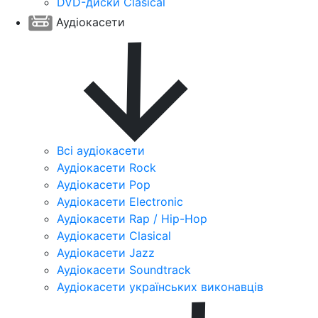
DVD-диски Clasical
Аудіокасети
Всі аудіокасети
Аудіокасети Rock
Аудіокасети Pop
Аудіокасети Electronic
Аудіокасети Rap / Hip-Hop
Аудіокасети Clasical
Аудіокасети Jazz
Аудіокасети Soundtrack
Аудіокасети українських виконавців