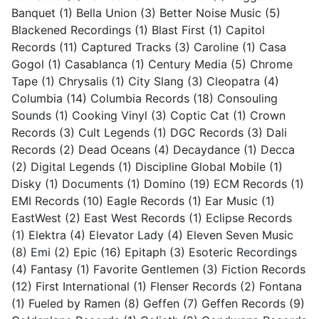
Banquet
(1)
Bella Union
(3)
Better Noise Music
(5)
Blackened Recordings
(1)
Blast First
(1)
Capitol
Records
(11)
Captured Tracks
(3)
Caroline
(1)
Casa
Gogol
(1)
Casablanca
(1)
Century Media
(5)
Chrome
Tape
(1)
Chrysalis
(1)
City Slang
(3)
Cleopatra
(4)
Columbia
(14)
Columbia Records
(18)
Consouling
Sounds
(1)
Cooking Vinyl
(3)
Coptic Cat
(1)
Crown
Records
(3)
Cult Legends
(1)
DGC Records
(3)
Dali
Records
(2)
Dead Oceans
(4)
Decaydance
(1)
Decca
(2)
Digital Legends
(1)
Discipline Global Mobile
(1)
Disky
(1)
Documents
(1)
Domino
(19)
ECM Records
(1)
EMI Records
(10)
Eagle Records
(1)
Ear Music
(1)
EastWest
(2)
East West Records
(1)
Eclipse Records
(1)
Elektra
(4)
Elevator Lady
(4)
Eleven Seven Music
(8)
Emi
(2)
Epic
(16)
Epitaph
(3)
Esoteric Recordings
(4)
Fantasy
(1)
Favorite Gentlemen
(3)
Fiction Records
(12)
First International
(1)
Flenser Records
(2)
Fontana
(1)
Fueled by Ramen
(8)
Geffen
(7)
Geffen Records
(9)