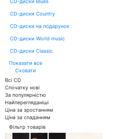
CD-диски Blues
CD-диски Country
CD-диски на подарунок
CD-диски World music
CD-диски Classic
Показати все
Сховати
Всі CD
Спочатку нові
За популярністю
Найперегляданіші
Ціна за зростанням
Ціна за спаданням
Фільтр товарів