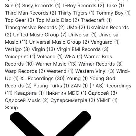
Sun
(1)
Susy Records
(1)
T-Boy Records
(2)
Take
(1)
Third Man Records
(2)
Thirty Tigers
(1)
Tommy Boy
(1)
Top Gear
(3)
Top Music Disc
(2)
Tradecraft
(1)
Transgressive Records
(2)
UMe
(2)
Ukrainian Records
(2)
United Music Group
(7)
Universal
(1)
Universal
Music
(11)
Universal Music Group
(2)
Vanguard
(1)
Vertigo
(3)
Virgin
(13)
Virgin EMI Records
(3)
Voiceprint
(1)
Volcano
(1)
WEA
(1)
Warner Bros.
Records
(10)
Warner Music
(13)
Warner Records
(3)
Warp Records
(2)
Westend
(1)
Western Vinyl
(3)
Wind-
Up
(1)
XL Recordings
(30)
Young
(1)
Young God
Records
(2)
Young Turks
(1)
ZAN
(1)
[PIAS] Recordings
(11)
Квадрига
(1)
Никитин MDC
(1)
Одиссей
(3)
Одиссей Music
(2)
Суперсиметрія
(2)
УМИГ
(1)
Жанр