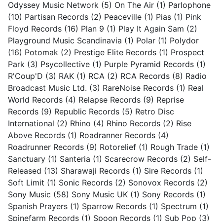
Odyssey Music Network
(5)
On The Air
(1)
Parlophone
(10)
Partisan Records
(2)
Peaceville
(1)
Pias
(1)
Pink
Floyd Records
(16)
Plan 9
(1)
Play It Again Sam
(2)
Playground Music Scandinavia
(1)
Polar
(1)
Polydor
(16)
Potomak
(2)
Prestige Elite Records
(1)
Prospect
Park
(3)
Psycollective
(1)
Purple Pyramid Records
(1)
R'Coup'D
(3)
RAK
(1)
RCA
(2)
RCA Records
(8)
Radio
Broadcast Music Ltd.
(3)
RareNoise Records
(1)
Real
World Records
(4)
Relapse Records
(9)
Reprise
Records
(9)
Republic Records
(5)
Retro Disc
International
(2)
Rhino
(4)
Rhino Records
(2)
Rise
Above Records
(1)
Roadranner Records
(4)
Roadrunner Records
(9)
Rotorelief
(1)
Rough Trade
(1)
Sanctuary
(1)
Santeria
(1)
Scarecrow Records
(2)
Self-
Released
(13)
Sharawaji Records
(1)
Sire Records
(1)
Soft Limit
(1)
Sonic Records
(2)
Sonovox Records
(2)
Sony Music
(58)
Sony Music UK
(1)
Sony Records
(1)
Spanish Prayers
(1)
Sparrow Records
(1)
Spectrum
(1)
Spinefarm Records
(1)
Spoon Records
(1)
Sub Pop
(3)