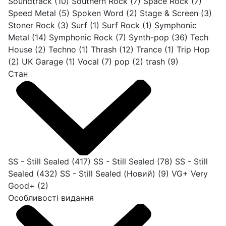
Soundtrack
(10)
Southern Rock
(7)
Space Rock
(7)
Speed Metal
(5)
Spoken Word
(2)
Stage & Screen
(3)
Stoner Rock
(3)
Surf
(1)
Surf Rock
(1)
Symphonic
Metal
(14)
Symphonic Rock
(7)
Synth-pop
(36)
Tech
House
(2)
Techno
(1)
Thrash
(12)
Trance
(1)
Trip Hop
(2)
UK Garage
(1)
Vocal
(7)
pop
(2)
trash
(9)
Стан
SS - Still Sealed
(417)
SS - Still Sealed
(78)
SS - Still
Sealed
(432)
SS - Still Sealed (Новий)
(9)
VG+ Very
Good+
(2)
Особливості видання