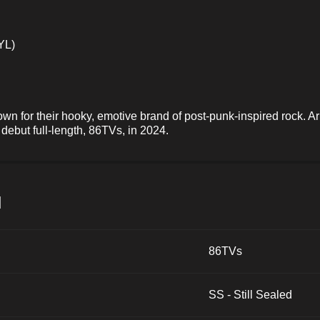
YL)
wn for their hooky, emotive brand of post-punk-inspired rock. A
debut full-length, 86TVs, in 2024.
и
86TVs
SS - Still Sealed