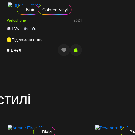
Вініл
Colored Vinyl
Parlophone
2024
86TVs – 86TVs
Під замовлення
₴
1 470
стилі
Вініл
Ві