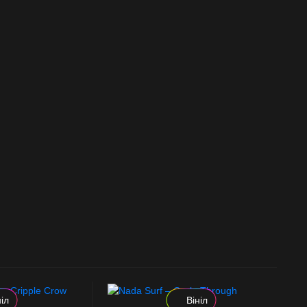
ніл
Вініл