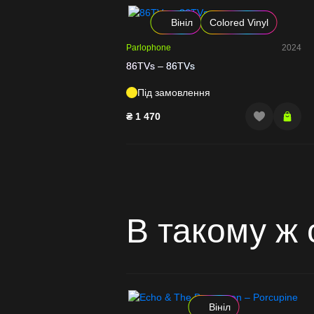
Вініл
Colored Vinyl
Parlophone
2024
86TVs – 86TVs
Під замовлення
₴
1 470
В такому ж 
Вініл