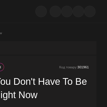
ow
d
Код товару:
301961
ou Don't Have To Be
Right Now