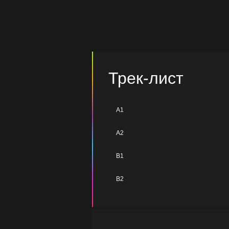
Трек-лист
A1
A2
B1
B2