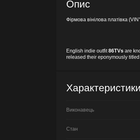
Опис
Фірмова вінілова платівка (VIN
English indie outfit
86TVs
are kno
released their eponymously titled 
Характеристик
Виконавець
Стан