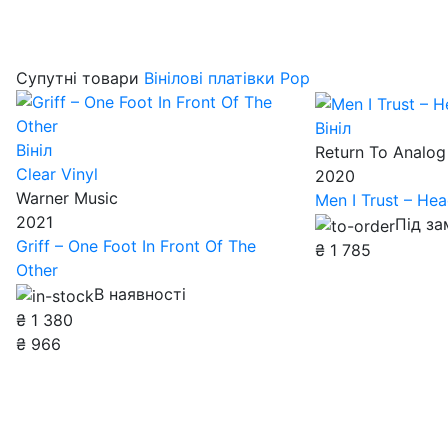
Супутні товари
Вінілові платівки Pop
Вініл
Вініл
Return To Analog
Clear Vinyl
2020
Warner Music
Men I Trust – He
2021
Під з
Griff – One Foot In Front Of The
₴
1 785
Other
В наявності
₴
1 380
₴
966