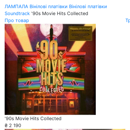
ЛАМПАЛА
Вінілові платівки
Вінілові платівки
Soundtrack
'90s Movie Hits Collected
Про товар
Т
'90s Movie Hits Collected
₴
2 190