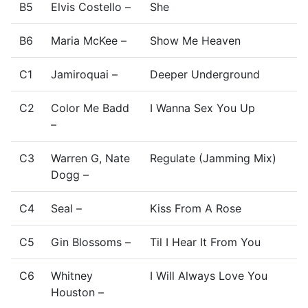
B5
Elvis Costello –
She
B6
Maria McKee –
Show Me Heaven
C1
Jamiroquai –
Deeper Underground
C2
Color Me Badd
I Wanna Sex You Up
–
C3
Warren G, Nate
Regulate (Jamming Mix)
Dogg –
C4
Seal –
Kiss From A Rose
C5
Gin Blossoms –
Til I Hear It From You
C6
Whitney
I Will Always Love You
Houston –