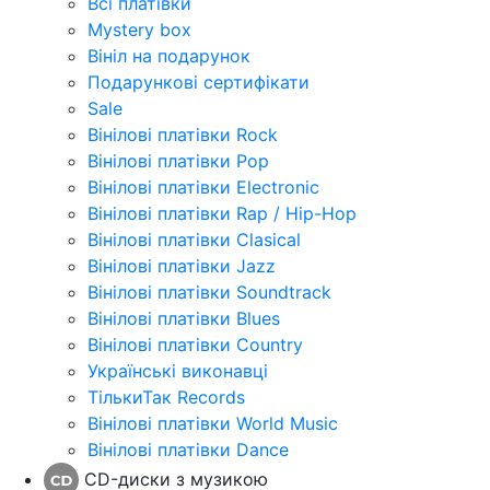
Всі платівки
Mystery box
Вініл на подарунок
Подарункові сертифікати
Sale
Вінілові платівки Rock
Вінілові платівки Pop
Вінілові платівки Electronic
Вінілові платівки Rap / Hip-Hop
Вінілові платівки Clasical
Вінілові платівки Jazz
Вінілові платівки Soundtrack
Вінілові платівки Blues
Вінілові платівки Country
Українські виконавці
ТількиТак Records
Вінілові платівки World Music
Вінілові платівки Dance
CD-диски з музикою