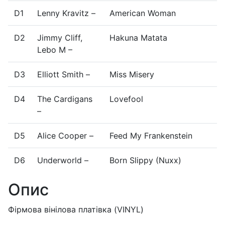
D1
Lenny Kravitz –
American Woman
D2
Jimmy Cliff,
Hakuna Matata
Lebo M –
D3
Elliott Smith –
Miss Misery
D4
The Cardigans
Lovefool
–
D5
Alice Cooper –
Feed My Frankenstein
D6
Underworld –
Born Slippy (Nuxx)
Опис
Фірмова вінілова платівка (VINYL)