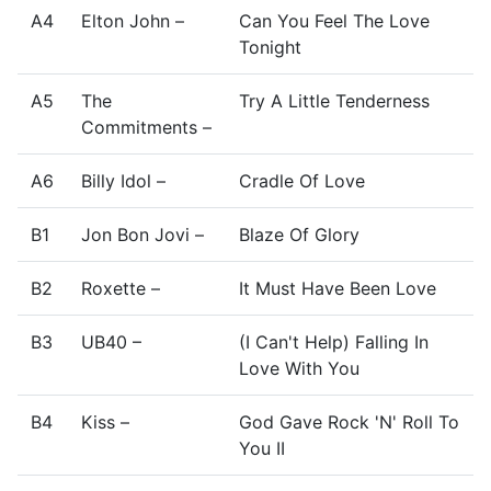
A4
Elton John –
Can You Feel The Love
Tonight
A5
The
Try A Little Tenderness
Commitments –
A6
Billy Idol –
Cradle Of Love
B1
Jon Bon Jovi –
Blaze Of Glory
B2
Roxette –
It Must Have Been Love
B3
UB40 –
(I Can't Help) Falling In
Love With You
B4
Kiss –
God Gave Rock 'N' Roll To
You II