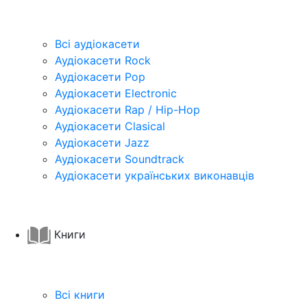
Всі аудіокасети
Аудіокасети Rock
Аудіокасети Pop
Аудіокасети Electronic
Аудіокасети Rap / Hip-Hop
Аудіокасети Clasical
Аудіокасети Jazz
Аудіокасети Soundtrack
Аудіокасети українських виконавців
Книги
Всі книги