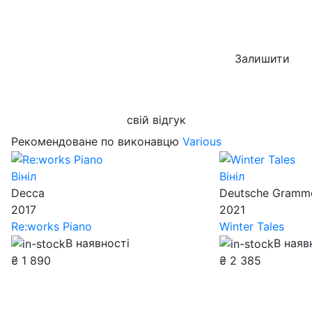
Залишити
свій відгук
Рекомендоване по виконавцю
Various
Вініл
Вініл
Decca
Deutsche Gramm
2017
2021
Re:works Piano
Winter Tales
В наявності
В наяв
₴
1 890
₴
2 385