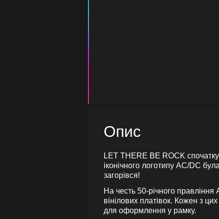
A5
A6
A7
A8
Опис
LET THERE BE ROCK спочатку б
іконічного логотипу AC/DC була
загорівся!
На честь 50-річного правління 
вінілових платівок. Кожен з ц
для оформлення у рамку.