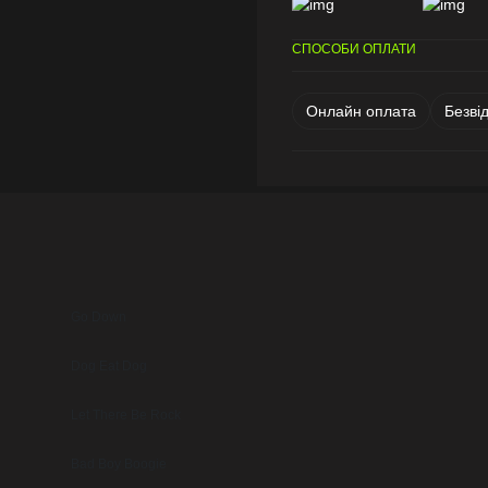
СПОСОБИ ОПЛАТИ
Онлайн оплата
Безві
Go Down
Dog Eat Dog
Let There Be Rock
Bad Boy Boogie