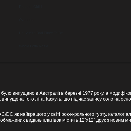
Problem Child
Overdose
Hell Ain't a Bad Place To Be
Whole Lotta Rosie
уло випущено в Австралії в березні 1977 року, а модифік
 випущена того літа. Кажуть, що під час запису соло на осно
AC/DC як найкращого у світі рок-н-рольного гурту, каталог а
их обмежених видань платівок містить 12”x12” друк з новим