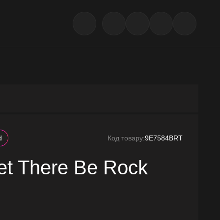
d
Код товару:
9E7584BRT
et There Be Rock