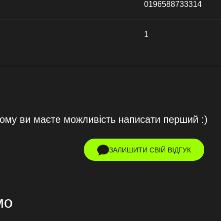
0196588733314
1
тому ви маєте можливість написати перший :)
ЗАЛИШИТИ СВІЙ ВІДГУК
мо