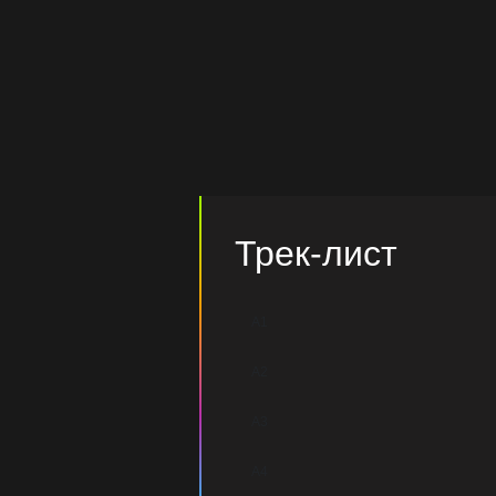
Трек-лист
A1
A2
A3
A4