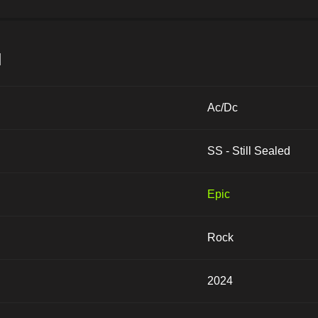
и
Ac/Dc
SS - Still Sealed
Epic
Rock
2024