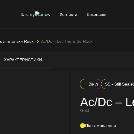
Клієнту
Контакти
Виконавці
лові платівки Rock
Ac/Dc – Let There Be Rock
ХАРАКТЕРИСТИКИ
Вініл
SS - Still Seale
Ac/Dc – L
Gold
Під замовлення