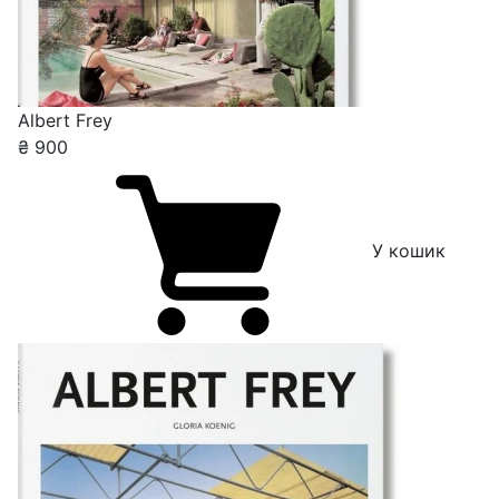
Albert Frey
₴
900
У кошик