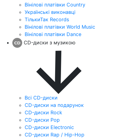
Вінілові платівки Country
Українські виконавці
ТількиТак Records
Вінілові платівки World Music
Вінілові платівки Dance
CD-диски з музикою
Всі CD-диски
CD-диски на подарунок
CD-диски Rock
CD-диски Pop
CD-диски Electronic
CD-диски Rap / Hip-Hop