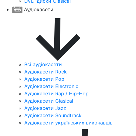
DVD-диски Clasical
Аудіокасети
Всі аудіокасети
Аудіокасети Rock
Аудіокасети Pop
Аудіокасети Electronic
Аудіокасети Rap / Hip-Hop
Аудіокасети Clasical
Аудіокасети Jazz
Аудіокасети Soundtrack
Аудіокасети українських виконавців