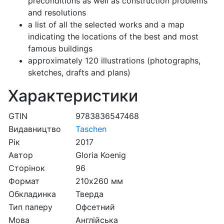
preconditions as well as construction problems
and resolutions
a list of all the selected works and a map
indicating the locations of the best and most
famous buildings
approximately 120 illustrations (photographs,
sketches, drafts and plans)
Характеристики
GTIN
9783836547468
Видавництво
Taschen
Рік
2017
Автор
Gloria Koenig
Сторінок
96
Формат
210х260 мм
Обкладинка
Тверда
Тип паперу
Офсетний
Мова
Англійська