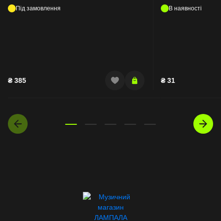
77HA
gatefold
Під замовлення
В наявності
₴
385
₴
31