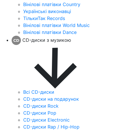
Вінілові платівки Country
Українські виконавці
ТількиТак Records
Вінілові платівки World Music
Вінілові платівки Dance
CD-диски з музикою
Всі CD-диски
CD-диски на подарунок
CD-диски Rock
CD-диски Pop
CD-диски Electronic
CD-диски Rap / Hip-Hop