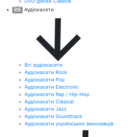
DVD-диски Clasical
Аудіокасети
Всі аудіокасети
Аудіокасети Rock
Аудіокасети Pop
Аудіокасети Electronic
Аудіокасети Rap / Hip-Hop
Аудіокасети Clasical
Аудіокасети Jazz
Аудіокасети Soundtrack
Аудіокасети українських виконавців