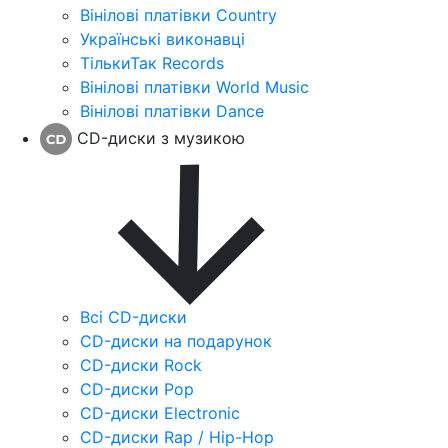
Вінілові платівки Country
Українські виконавці
ТількиТак Records
Вінілові платівки World Music
Вінілові платівки Dance
CD-диски з музикою
Всі CD-диски
CD-диски на подарунок
CD-диски Rock
CD-диски Pop
CD-диски Electronic
CD-диски Rap / Hip-Hop