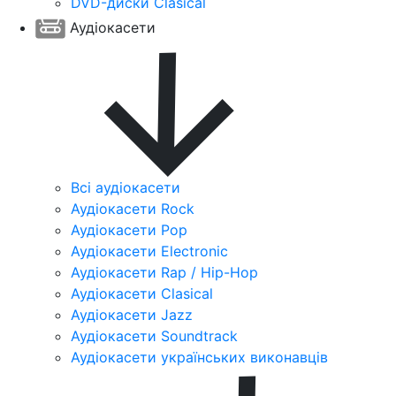
DVD-диски Clasical
Аудіокасети
Всі аудіокасети
Аудіокасети Rock
Аудіокасети Pop
Аудіокасети Electronic
Аудіокасети Rap / Hip-Hop
Аудіокасети Clasical
Аудіокасети Jazz
Аудіокасети Soundtrack
Аудіокасети українських виконавців