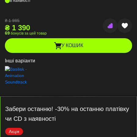
В наявності
₴
1 985
₴
1 390
69
бонусів за цей товар
У КОШИК
Інші варіанти
Забери останню! -30% на останню платівку
чи CD з наявності
Акція