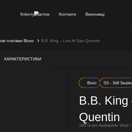
Клієнту
Контакти
Виконавці
лові платівки Blues
B.B. King – Live At San Quentin
ХАРАКТЕРИСТИКИ
Вініл
SS - Still Seale
B.B. King 
Quentin
180 Gram Audiophile Vinyl / 