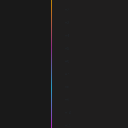
A2
A3
A4
A5
A6
A7
A8
A9
A10
A11