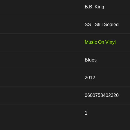
B.B. King
SS - Still Sealed
Music On Vinyl
Blues
2012
0600753402320
1