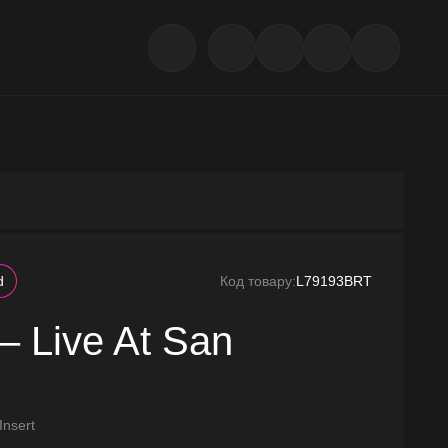
d
Код товару:
L79193BRT
– Live At San
Insert