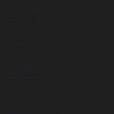
Let the Good Times Roll 5:09
Every Day I Have the Blues 4:42
Whole Lotta Loving 3:28
Sweet Little Angel 3:10
Never Make a Move Too Soon 7:52
Into the Night 4:28
Ain't Nobody's Bizness 5:00
The Thrill is Gone 6:25
Peace To the World 3:51
Nobody Loves Me But My Mother 8:16