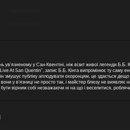
Sweet Sixteen 6:33
Rock Me Baby 3:26
 ув'язненому у Сан-Квентіні, ніж візит живої легенди Б.Б. К
ive At San Quentin", запис Б.Б. Кінга випромінює ту саму 
він змушує публіку аплодувати охоронцям, це здається дещо
вони у в'язниці не просто так, і майстер блюзу не виявляє н
: бути вірним собі незважаючи ні на що і веселитися, робляч
и