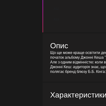
A12
A13
Опис
Що ще може краще освітити день
початок альбому Джонні Кеша "L
Але з одним відмінністю: коли 
Джонні Кеш: аудиторія знає, що 
полягає бренд блюзу Б.Б. Кінга
Характеристик