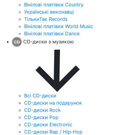
Вінілові платівки Country
Українські виконавці
ТількиТак Records
Вінілові платівки World Music
Вінілові платівки Dance
CD-диски з музикою
Всі CD-диски
CD-диски на подарунок
CD-диски Rock
CD-диски Pop
CD-диски Electronic
CD-диски Rap / Hip-Hop