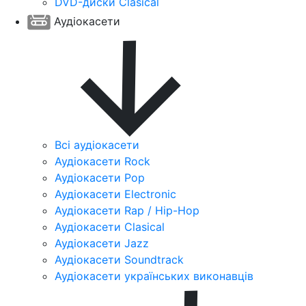
DVD-диски Clasical
Аудіокасети
Всі аудіокасети
Аудіокасети Rock
Аудіокасети Pop
Аудіокасети Electronic
Аудіокасети Rap / Hip-Hop
Аудіокасети Clasical
Аудіокасети Jazz
Аудіокасети Soundtrack
Аудіокасети українських виконавців