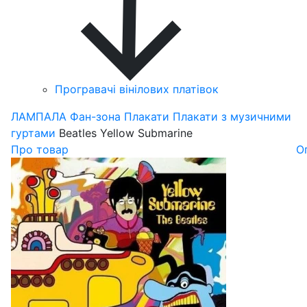
Програвачі вінілових платівок
ЛАМПАЛА
Фан-зона
Плакати
Плакати з музичними
гуртами
Beatles Yellow Submarine
Про товар
О