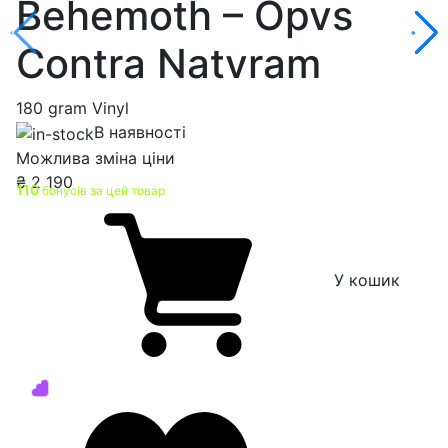
Behemoth – Opvs
Contra Natvram
180 gram Vinyl
В наявності
Можлива зміна ціни
₴
2 190
110
бонусів за цей товар
У кошик