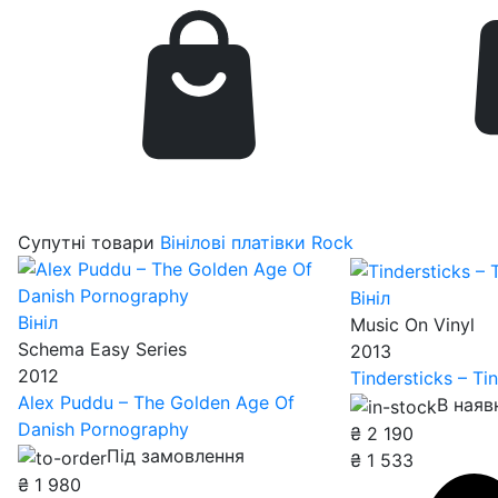
Супутні товари
Вінілові платівки Rock
Вініл
Вініл
Music On Vinyl
Schema Easy Series
2013
2012
Tindersticks – Ti
Alex Puddu – The Golden Age Of
В наяв
Danish Pornography
₴
2 190
Під замовлення
₴
1 533
₴
1 980