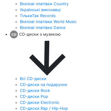
Вінілові платівки Country
Українські виконавці
ТількиТак Records
Вінілові платівки World Music
Вінілові платівки Dance
CD-диски з музикою
Всі CD-диски
CD-диски на подарунок
CD-диски Rock
CD-диски Pop
CD-диски Electronic
CD-диски Rap / Hip-Hop