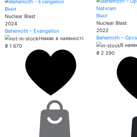
Вініл
Вініл
Nuclear Blast
Nuclear Blast
2024
2022
Behemoth – Evangelion
Behemoth – Opvs
Немає в наявності
В наяв
₴
1 670
₴
2 290