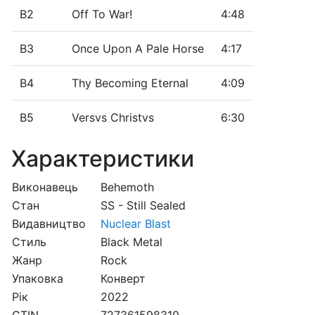
B2
Off To War!
4:48
B3
Once Upon A Pale Horse
4:17
B4
Thy Becoming Eternal
4:09
B5
Versvs Christvs
6:30
Характеристики
Виконавець
Behemoth
Стан
SS - Still Sealed
Видавництво
Nuclear Blast
Стиль
Black Metal
Жанр
Rock
Упаковка
Конверт
Рік
2022