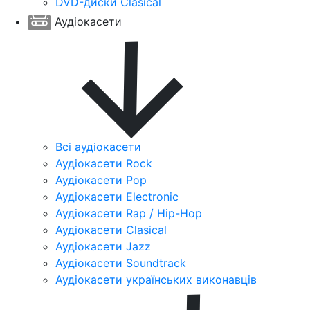
DVD-диски Clasical
Аудіокасети
Всі аудіокасети
Аудіокасети Rock
Аудіокасети Pop
Аудіокасети Electronic
Аудіокасети Rap / Hip-Hop
Аудіокасети Clasical
Аудіокасети Jazz
Аудіокасети Soundtrack
Аудіокасети українських виконавців