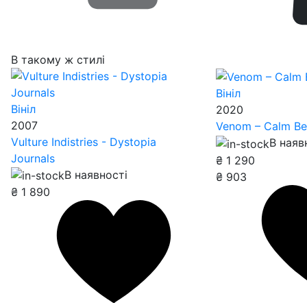
В такому ж стилі
Вініл
Вініл
2020
2007
Venom – Calm Be
Vulture Indistries - Dystopia
В наяв
Journals
₴
1 290
В наявності
₴
903
₴
1 890