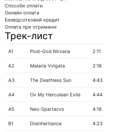
Способи оплати
Онлайн оплата
Безвідсотковий кредит
Оплата при отриманні
Трек-лист
A1
Post-God Nirvana
2:11
A2
Malaria Vvlgata
2:18
A3
The Deathless Sun
4:43
A4
Ov My Herculean Exile
4:44
A5
Neo-Spartacvs
4:18
B1
Disinheritance
4:23