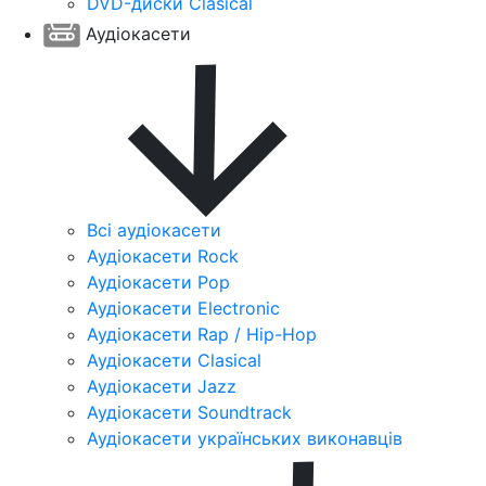
DVD-диски Clasical
Аудіокасети
Всі аудіокасети
Аудіокасети Rock
Аудіокасети Pop
Аудіокасети Electronic
Аудіокасети Rap / Hip-Hop
Аудіокасети Clasical
Аудіокасети Jazz
Аудіокасети Soundtrack
Аудіокасети українських виконавців