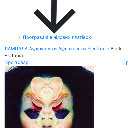
Програвачі вінілових платівок
ЛАМПАЛА
Аудіокасети
Аудіокасети Electronic
Bjork
– Utopia
Про товар
Т