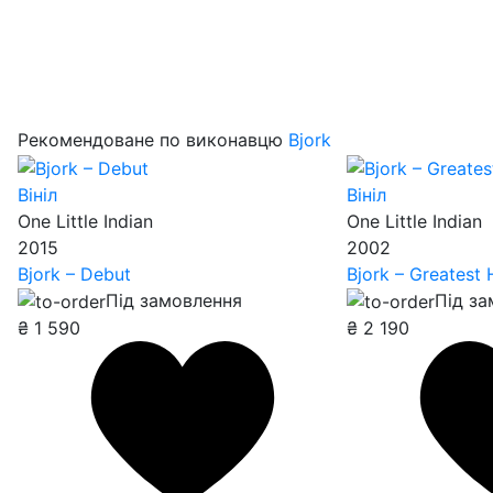
Рекомендоване по виконавцю
Bjork
Вініл
Вініл
One Little Indian
One Little Indian
2015
2002
Bjork – Debut
Bjork – Greatest 
Під замовлення
Під з
₴
1 590
₴
2 190