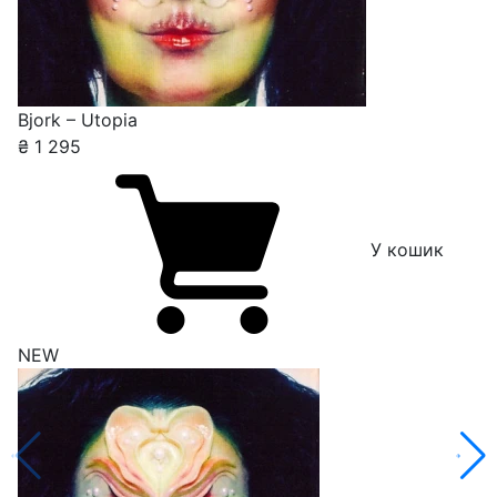
Bjork – Utopia
₴
1 295
У кошик
NEW