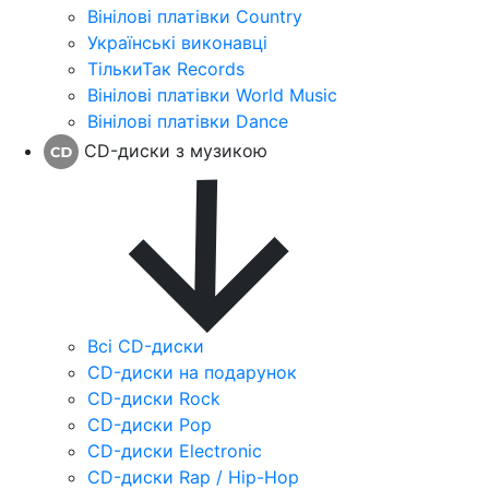
Вінілові платівки Country
Українські виконавці
ТількиТак Records
Вінілові платівки World Music
Вінілові платівки Dance
CD-диски з музикою
Всі CD-диски
CD-диски на подарунок
CD-диски Rock
CD-диски Pop
CD-диски Electronic
CD-диски Rap / Hip-Hop