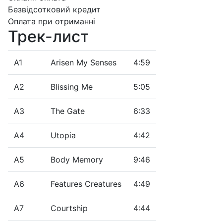
Безвідсотковий кредит
Оплата при отриманні
Трек-лист
A1
Arisen My Senses
4:59
A2
Blissing Me
5:05
A3
The Gate
6:33
A4
Utopia
4:42
A5
Body Memory
9:46
A6
Features Creatures
4:49
A7
Courtship
4:44