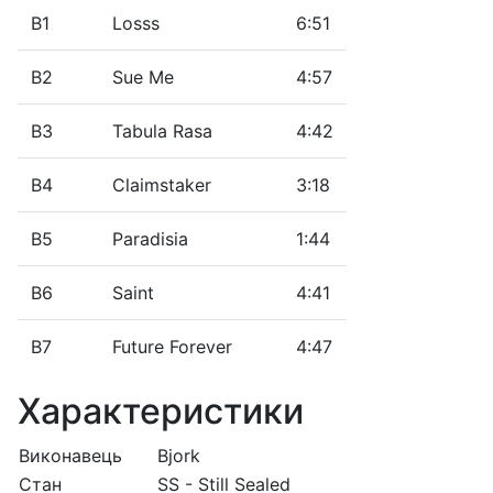
B1
Losss
6:51
B2
Sue Me
4:57
B3
Tabula Rasa
4:42
B4
Claimstaker
3:18
B5
Paradisia
1:44
B6
Saint
4:41
B7
Future Forever
4:47
Характеристики
Виконавець
Bjork
Стан
SS - Still Sealed