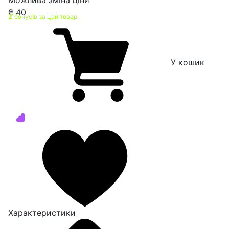
₴
40
2
бонусів за цей товар
У кошик
Характеристики