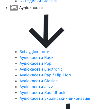
DVD-диски Clasical
Аудіокасети
Всі аудіокасети
Аудіокасети Rock
Аудіокасети Pop
Аудіокасети Electronic
Аудіокасети Rap / Hip-Hop
Аудіокасети Clasical
Аудіокасети Jazz
Аудіокасети Soundtrack
Аудіокасети українських виконавців