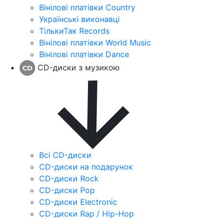
Вінілові платівки Country
Українські виконавці
ТількиТак Records
Вінілові платівки World Music
Вінілові платівки Dance
CD-диски з музикою
Всі CD-диски
CD-диски на подарунок
CD-диски Rock
CD-диски Pop
CD-диски Electronic
CD-диски Rap / Hip-Hop