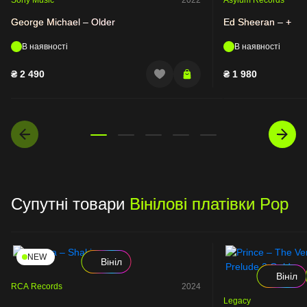
George Michael – Older
Ed Sheeran – +
В наявності
В наявності
₴
2 490
₴
1 980
Супутні товари
Вінілові платівки Pop
NEW
Вініл
Вініл
RCA Records
2024
Legacy