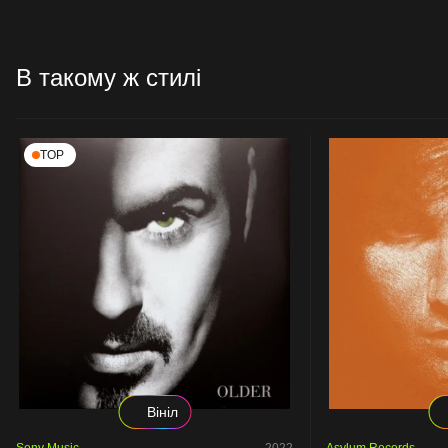
В такому ж стилі
TOP
Вініл
Sony Music
2022
Asylum Records