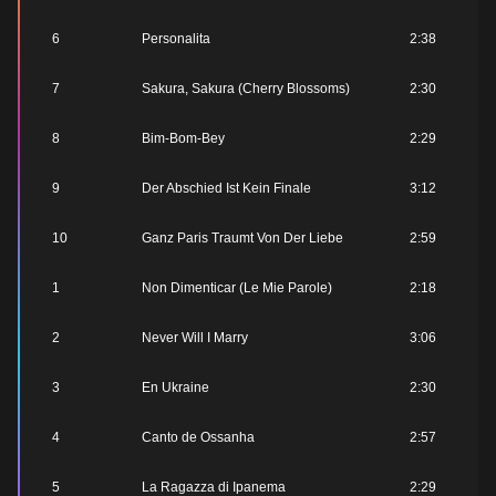
6
Personalita
2:38
7
Sakura, Sakura (Cherry Blossoms)
2:30
8
Bim-Bom-Bey
2:29
9
Der Abschied Ist Kein Finale
3:12
10
Ganz Paris Traumt Von Der Liebe
2:59
1
Non Dimenticar (Le Mie Parole)
2:18
2
Never Will I Marry
3:06
3
En Ukraine
2:30
4
Canto de Ossanha
2:57
5
La Ragazza di Ipanema
2:29