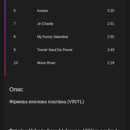
6
Azulao
3:20
7
Je Chante
2:01
8
My Funny Valentine
2:55
9
Trente' Neuf De Fievre
2:49
10
Moon River
2:29
Опис
Фірмова вінілова платівка (VINYL)