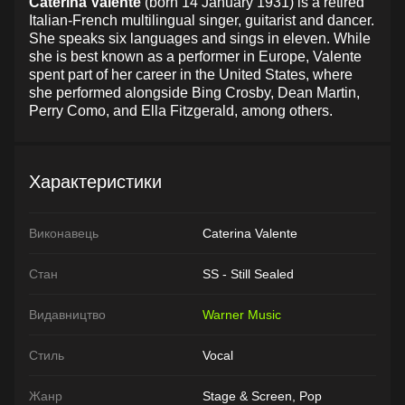
Caterina Valente
(born 14 January 1931) is a retired
Italian-French multilingual singer, guitarist and dancer.
She speaks six languages and sings in eleven. While
she is best known as a performer in Europe, Valente
spent part of her career in the United States, where
she performed alongside Bing Crosby, Dean Martin,
Perry Como, and Ella Fitzgerald, among others.
Характеристики
Виконавець
Caterina Valente
Стан
SS - Still Sealed
Видавництво
Warner Music
Стиль
Vocal
Жанр
Stage & Screen, Pop