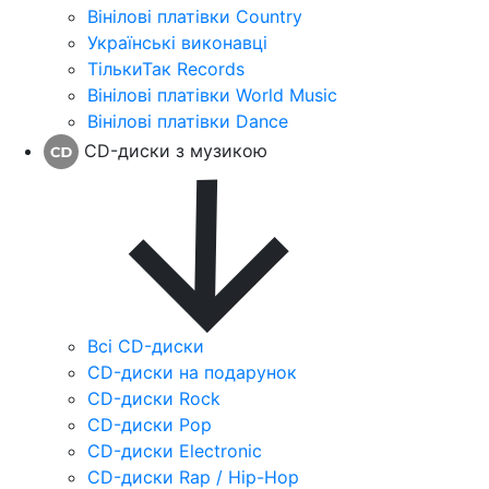
Вінілові платівки Country
Українські виконавці
ТількиТак Records
Вінілові платівки World Music
Вінілові платівки Dance
CD-диски з музикою
Всі CD-диски
CD-диски на подарунок
CD-диски Rock
CD-диски Pop
CD-диски Electronic
CD-диски Rap / Hip-Hop