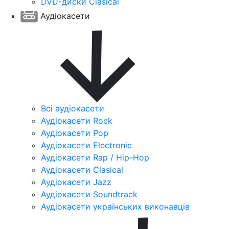
DVD-диски Clasical
Аудіокасети
Всі аудіокасети
Аудіокасети Rock
Аудіокасети Pop
Аудіокасети Electronic
Аудіокасети Rap / Hip-Hop
Аудіокасети Clasical
Аудіокасети Jazz
Аудіокасети Soundtrack
Аудіокасети українських виконавців