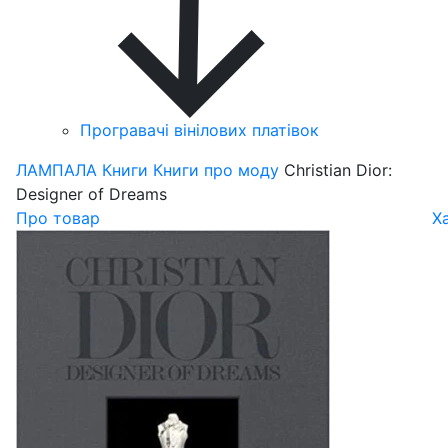
Програвачі вінілових платівок
ЛАМПАЛА
Книги
Книги про моду
Christian Dior:
Designer of Dreams
Про товар
Х