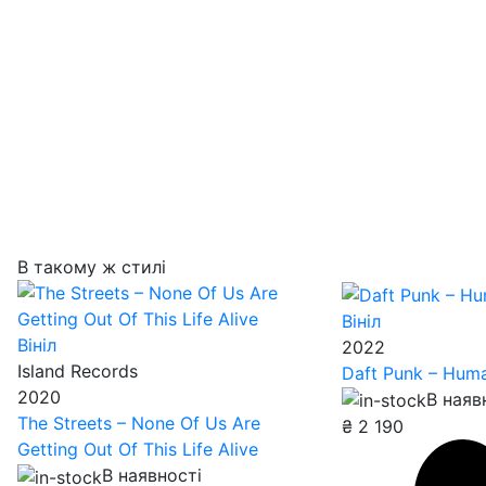
В такому ж стилі
Вініл
Вініл
2022
Island Records
Daft Punk – Huma
2020
В наяв
The Streets – None Of Us Are
₴
2 190
Getting Out Of This Life Alive
В наявності