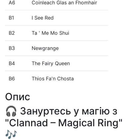
A6
Coinleach Glas an Fhomhair
B1
I See Red
B2
Ta ' Me Mo Shui
B3
Newgrange
B4
The Fairy Queen
B6
Thios Fa'n Chosta
Опис
🎧 Зануртесь у магію з
"Clannad – Magical Ring"
🎶