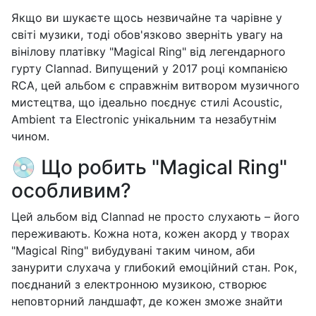
Якщо ви шукаєте щось незвичайне та чарівне у
світі музики, тоді обов'язково зверніть увагу на
вінілову платівку "Magical Ring" від легендарного
гурту Clannad. Випущений у 2017 році компанією
RCA, цей альбом є справжнім витвором музичного
мистецтва, що ідеально поєднує стилі Acoustic,
Ambient та Electronic унікальним та незабутнім
чином.
💿 Що робить "Magical Ring"
особливим?
Цей альбом від Clannad не просто слухають – його
переживають. Кожна нота, кожен акорд у творах
"Magical Ring" вибудувані таким чином, аби
занурити слухача у глибокий емоційний стан. Рок,
поєднаний з електронною музикою, створює
неповторний ландшафт, де кожен зможе знайти