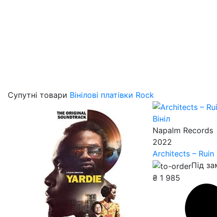
Супутні товари
Вінілові платівки Rock
Вініл
Napalm Records
2022
Architects – Ruin
Під з
₴
1 985