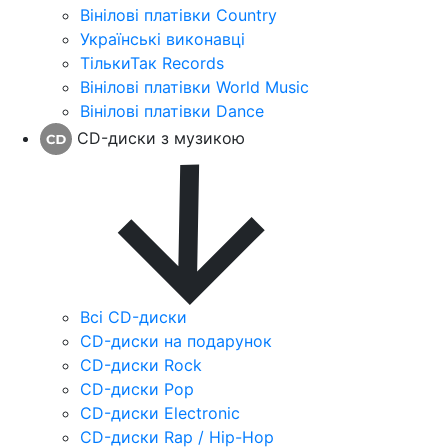
Вінілові платівки Country
Українські виконавці
ТількиТак Records
Вінілові платівки World Music
Вінілові платівки Dance
CD-диски з музикою
Всі CD-диски
CD-диски на подарунок
CD-диски Rock
CD-диски Pop
CD-диски Electronic
CD-диски Rap / Hip-Hop