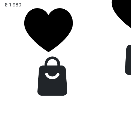
₴
1 980