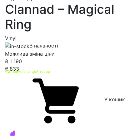
Clannad – Magical
Ring
Vinyl
В наявності
Можлива зміна ціни
₴
1 190
₴
833
42
бонусів за цей товар
У кошик