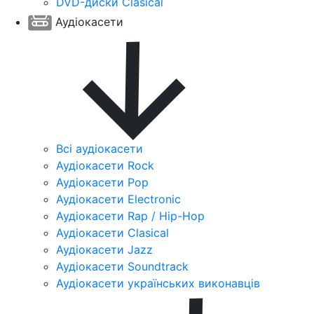
DVD-диски Clasical
Аудіокасети
Всі аудіокасети
Аудіокасети Rock
Аудіокасети Pop
Аудіокасети Electronic
Аудіокасети Rap / Hip-Hop
Аудіокасети Clasical
Аудіокасети Jazz
Аудіокасети Soundtrack
Аудіокасети українських виконавців