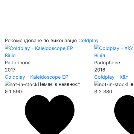
Рекомендоване по виконавцю
Coldplay
Вініл
Вініл
Parlophone
Parlophone
2017
2016
Coldplay - Kaleidoscope EP
Coldplay - X&Y
Немає в наявності
Не
₴
1 590
₴
2 380