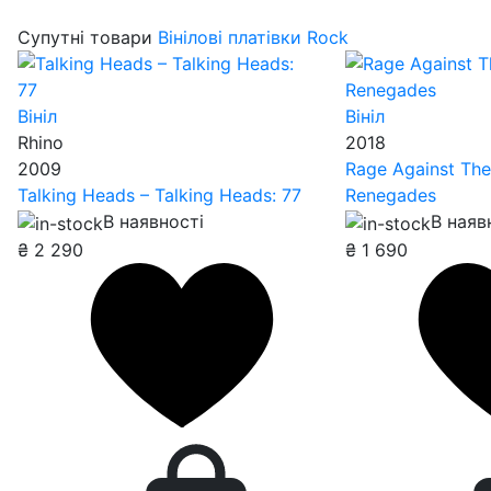
Супутні товари
Вінілові платівки Rock
Вініл
Вініл
Rhino
2018
2009
Rage Against The
Talking Heads – Talking Heads: 77
Renegades
В наявності
В наяв
₴
2 290
₴
1 690