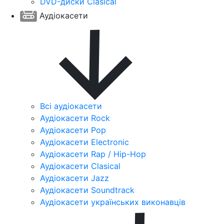
DVD-диски Clasical
Аудіокасети
Всі аудіокасети
Аудіокасети Rock
Аудіокасети Pop
Аудіокасети Electronic
Аудіокасети Rap / Hip-Hop
Аудіокасети Clasical
Аудіокасети Jazz
Аудіокасети Soundtrack
Аудіокасети українських виконавців