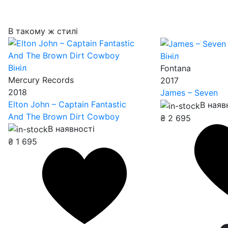
В такому ж стилі
Вініл
Вініл
Fontana
Mercury Records
2017
2018
James – Seven
Elton John – Captain Fantastic
В наяв
And The Brown Dirt Cowboy
₴
2 695
В наявності
₴
1 695