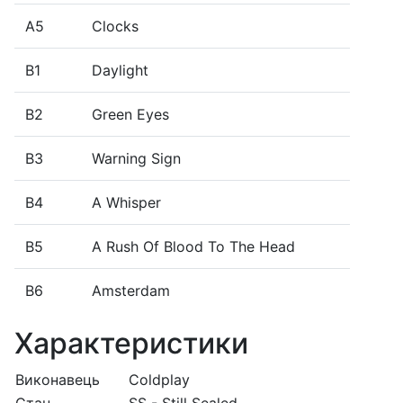
A5
Clocks
B1
Daylight
B2
Green Eyes
B3
Warning Sign
B4
A Whisper
B5
A Rush Of Blood To The Head
B6
Amsterdam
Характеристики
Виконавець
Coldplay