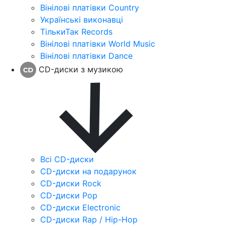
Вінілові платівки Country
Українські виконавці
ТількиТак Records
Вінілові платівки World Music
Вінілові платівки Dance
CD-диски з музикою
Всі CD-диски
CD-диски на подарунок
CD-диски Rock
CD-диски Pop
CD-диски Electronic
CD-диски Rap / Hip-Hop