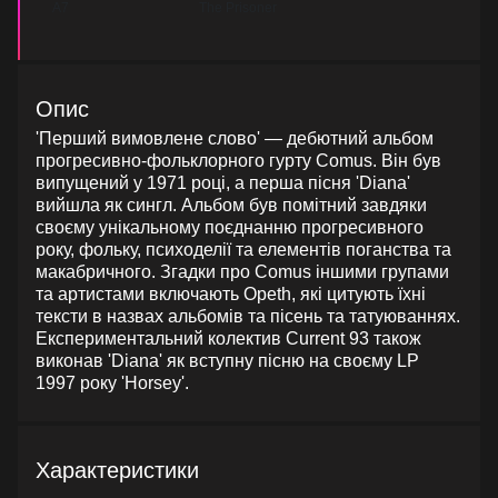
A7
The Prisoner
Опис
'Перший вимовлене слово' — дебютний альбом
прогресивно-фольклорного гурту Comus. Він був
випущений у 1971 році, а перша пісня 'Diana'
вийшла як сингл. Альбом був помітний завдяки
своєму унікальному поєднанню прогресивного
року, фольку, психоделії та елементів поганства та
макабричного. Згадки про Comus іншими групами
та артистами включають Opeth, які цитують їхні
тексти в назвах альбомів та пісень та татуюваннях.
Експериментальний колектив Current 93 також
виконав 'Diana' як вступну пісню на своєму LP
1997 року 'Horsey'.
Характеристики