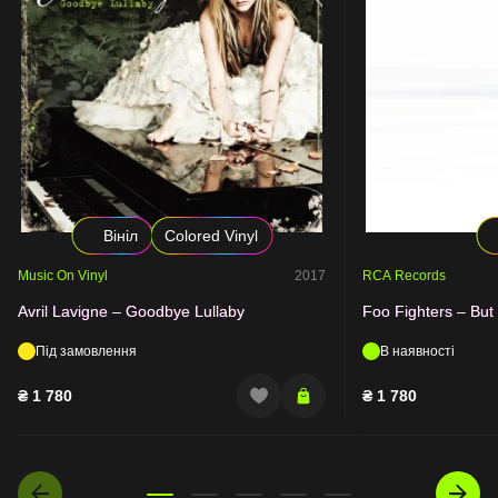
Вініл
Colored Vinyl
Music On Vinyl
2017
RCA Records
Avril Lavigne – Goodbye Lullaby
Foo Fighters – Bu
Під замовлення
В наявності
₴
1 780
₴
1 780