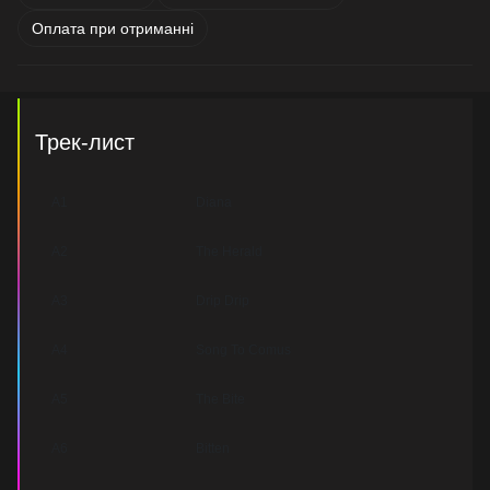
Оплата при отриманні
Трек-лист
A1
Diana
A2
The Herald
A3
Drip Drip
A4
Song To Comus
A5
The Bite
A6
Bitten