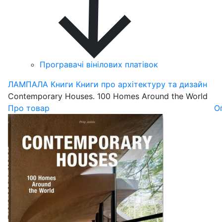
Програвачі вінілових платівок
ЛАМПАЛА
Книги
Книги про архітектуру та дизайн
Contemporary Houses. 100 Homes Around the World
Про товар
О