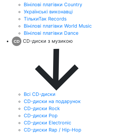
Вінілові платівки Country
Українські виконавці
ТількиТак Records
Вінілові платівки World Music
Вінілові платівки Dance
CD-диски з музикою
Всі CD-диски
CD-диски на подарунок
CD-диски Rock
CD-диски Pop
CD-диски Electronic
CD-диски Rap / Hip-Hop