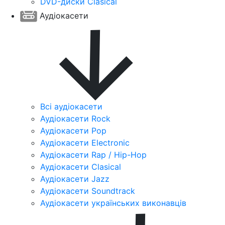
DVD-диски Clasical
Аудіокасети
Всі аудіокасети
Аудіокасети Rock
Аудіокасети Pop
Аудіокасети Electronic
Аудіокасети Rap / Hip-Hop
Аудіокасети Clasical
Аудіокасети Jazz
Аудіокасети Soundtrack
Аудіокасети українських виконавців