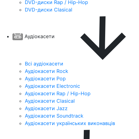
DVD-диски Rap / Hip-Hop
DVD-диски Clasical
Аудіокасети
Всі аудіокасети
Аудіокасети Rock
Аудіокасети Pop
Аудіокасети Electronic
Аудіокасети Rap / Hip-Hop
Аудіокасети Clasical
Аудіокасети Jazz
Аудіокасети Soundtrack
Аудіокасети українських виконавців