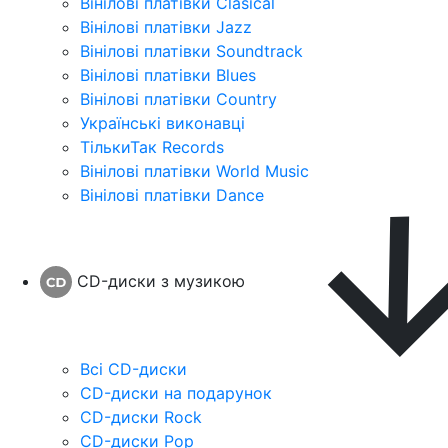
Вінілові платівки Clasical
Вінілові платівки Jazz
Вінілові платівки Soundtrack
Вінілові платівки Blues
Вінілові платівки Country
Українські виконавці
ТількиТак Records
Вінілові платівки World Music
Вінілові платівки Dance
CD-диски з музикою
Всі CD-диски
CD-диски на подарунок
CD-диски Rock
CD-диски Pop