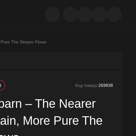
 Pure The Stream Flows
d
Код товару:
269838
arn – The Nearer
ain, More Pure The