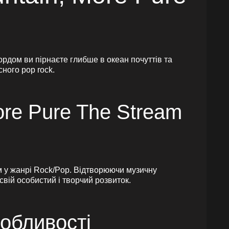
ордом ви пірнаєте глибше в океан почуттів та
ного pop rock.
ore Pure The Stream
ям у жанрі Rock/Pop. Відтворюючи музичну
вій особистий і творчий розвиток.
собливості