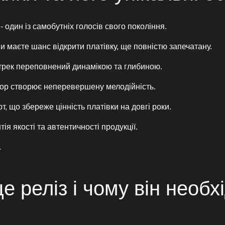
 один із самобутніх голосів свого покоління.
 ви маєте шанс відкрити платівку, ще повністю запечатану.
трек переповнений динамікою та глибиною.
op створює неперевершену мелодійність.
, що збереже цінність платівки на довгі роки.
я якості та автентичності продукції.
.
це реліз і чому він необх