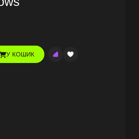
lows
У КОШИК