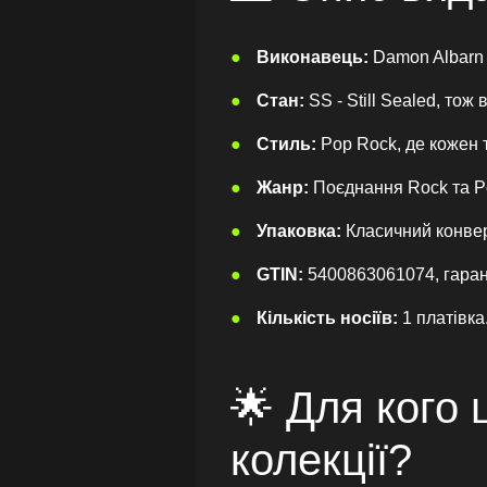
Виконавець:
Damon Albarn -
Стан:
SS - Still Sealed, тож
Стиль:
Pop Rock, де кожен 
Жанр:
Поєднання Rock та P
Упаковка:
Класичний конверт
GTIN:
5400863061074, гаранті
Кількість носіїв:
1 платівка
🌟 Для кого 
колекції?