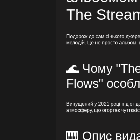
The Strea
Подорож до самісінького джерел
мелодій. Це не просто альбом, 
🌊 Чому "The
Flows" особ
Випущений у 2021 році під егід
атмосферу, що огортає чуттєвіс
🎹 Опис вида