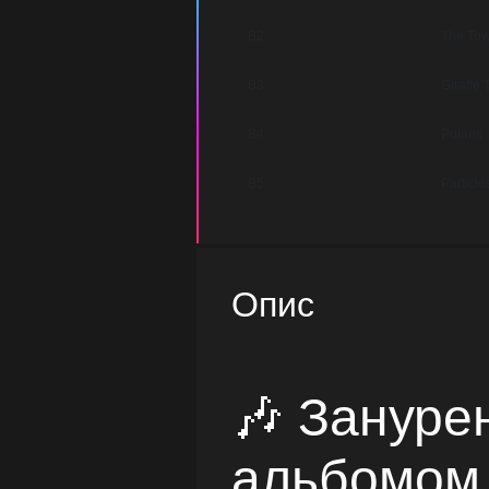
B2
The Tow
B3
Giraffe
B4
Polaris
B5
Particle
Опис
🎶 Занурен
альбомом 