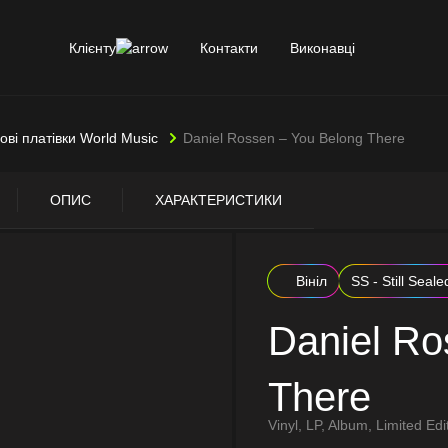
Клієнту
Контакти
Виконавці
лові платівки World Music
Daniel Rossen – You Belong There
ОПИС
ХАРАКТЕРИСТИКИ
Вініл
SS - Still Seale
Daniel Ro
There
Vinyl, LP, Album, Limited Edi