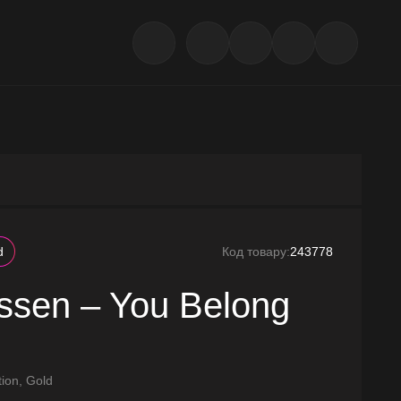
d
Код товару:
243778
ssen – You Belong
tion, Gold