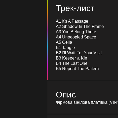
Трек-лист
A1 It's A Passage
A2 Shadow In The Frame
A3 You Belong There
A4 Unpeopled Space
A5 Celia
B1 Tangle
B2 I'll Wait For Your Visit
B3 Keeper & Kin
B4 The Last One
B5 Repeat The Pattern
Опис
Фірмова вінілова платівка (VIN