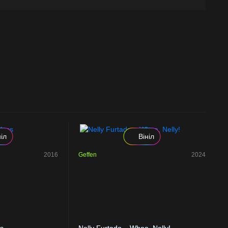
ніл
Вініл
2016
Geffen
2024
ss
Nelly Furtado – Whoa, Nelly!