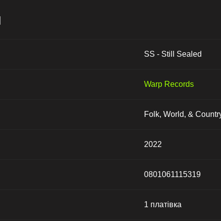
и
SS - Still Sealed
Warp Records
Folk, World, & Countr
2022
0801061115319
1 платівка