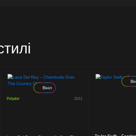
стилі
Ві
Вініл
Polydor
2021
Taylor Swift – Fearle