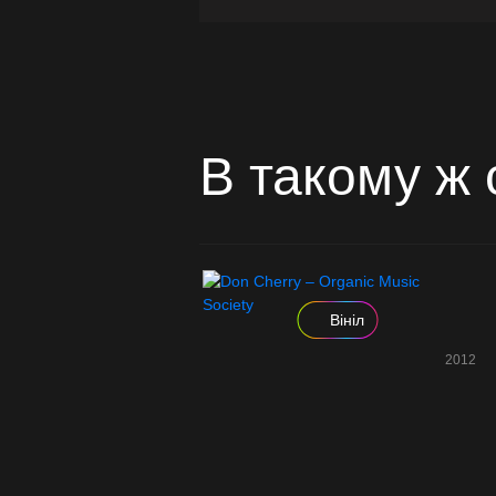
В такому ж 
Вініл
2012