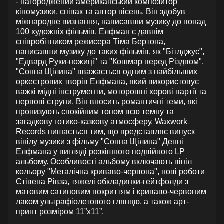
- нагороджений американський композитор
кіномузики, співак та автор пісень. Він здобув
міжнародне визнання, написавши музику до понад
100 художніх фільмів. Елфман є давнім
співробітником режисера Тіма Бертона,
написавши музику до таких фільмів, як "Бітлджус",
"Едвард Руки-ножиці" та "Кошмар перед Різдвом".
"Сонна Щілина" вважається одним з найбільших
оркестрових творів Елфмана, який використовує
важкі мідні інструменти, моторошні хорові партії та
нервові струни. Він вносить романтичні теми, які
пронизують спокійним тоном всю темну та
загадкову готико-казкову атмосферу. Waxwork
Records пишається тим, що представляє випуск
вінілу музики з фільму "Сонна Щілина" Денні
Елфмана у вигляді розкішного подвійного LP
альбому. Особливості альбому включають вініл
кольору "Металічна криваво-червона", нові роботи
Стівена Рівза, тяжелі обкладинки-гейтфолди з
матовим сатиновим покриттям і криваво-червоним
лаком ультрафіолетового глянцю, а також арт-
принт розміром 11”x11”.