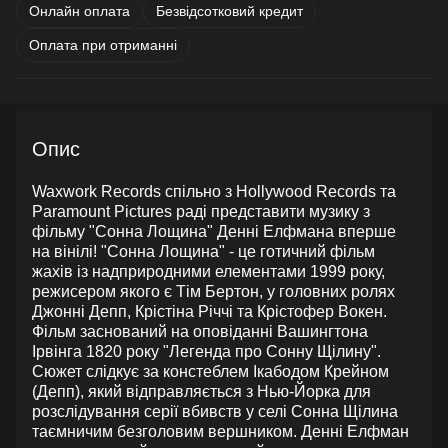
Онлайн оплата
Безвідсотковий кредит
Оплата при отриманні
Опис
Waxwork Records спільно з Hollywood Records та
Paramount Pictures раді представити музику з
фільму "Сонна Лощина" Денні Елфмана вперше
на вінілі! "Сонна Лощина" - це готичний фільм
жахів із надприродними елементами 1999 року,
режисером якого є Тім Бертон, у головних ролях
Джонні Депп, Крістіна Річчі та Крістофер Вокен.
Фільм заснований на оповіданні Вашингтона
Ірвінга 1820 року "Легенда про Сонну Щілину".
Сюжет слідкує за констеблем Ікабодом Крейном
(Депп), який відправляється з Нью-Йорка для
розслідування серії вбивств у селі Сонна Щілина
таємничим безголовим вершником. Денні Елфман