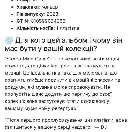
Упаковка:
Конверт
Рік випуску:
2023
GTIN:
810599024086
Кількість носіїв:
1 платівка
💿 Для кого цей альбом і чому він
має бути у вашій колекції?
"Stereo Mind Game" — це незамінний альбом для
кожного, хто цінує інді-рок та автентичність в
музиці. Це ідеальна платівка для меломанів, що
прагнуть глибше поринути в емоційні сплески та
роздуми, які музика може спровокувати. Не
пропустіть шанс додати цю перлину до своєї
колекції: вона заслуговує стати ключовою у
вашому музичному репертуарі!
"Після першого прослуховування цієї платівки, вона
залишиться у вашому серці надовго." — DJ