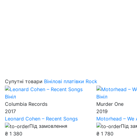
Супутні товари
Вінілові платівки Rock
Вініл
Вініл
Columbia Records
Murder One
2017
2019
Leonard Cohen – Recent Songs
Motorhead – We 
Під замовлення
Під з
₴
1 380
₴
1 780