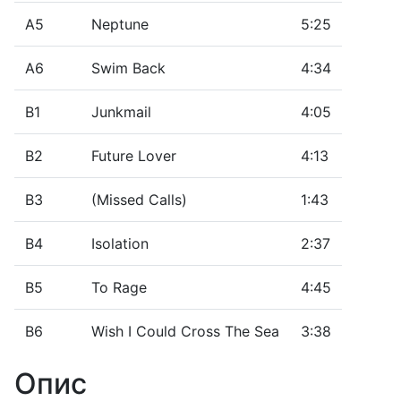
A5
Neptune
5:25
A6
Swim Back
4:34
B1
Junkmail
4:05
B2
Future Lover
4:13
B3
(Missed Calls)
1:43
B4
Isolation
2:37
B5
To Rage
4:45
B6
Wish I Could Cross The Sea
3:38
Опис