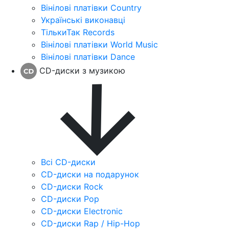
Вінілові платівки Country
Українські виконавці
ТількиТак Records
Вінілові платівки World Music
Вінілові платівки Dance
CD-диски з музикою
Всі CD-диски
CD-диски на подарунок
CD-диски Rock
CD-диски Pop
CD-диски Electronic
CD-диски Rap / Hip-Hop