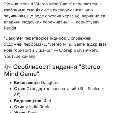
"Кожна пісня в 'Stereo Mind Game' переплетена з
глибокими емоціями та експериментальним
звучанням, що веде слухача через усі вершини та
впадини людських переживань." — користувач
Reddit
"Daughter перетворює інді-рок у справжній
художній перфоманс. 'Stereo Mind Game' відкриває
нові горизонти у жанрі." — блогер з музичного
YouTube каналу
🎶 Особливості видання "Stereo
Mind Game"
Виконавець:
Daughter
Стан:
Стандартно запечатаний (Still Sealed -
SS)
Видавництво:
4ad
Стиль:
Indie Rock
Жанр:
Rock