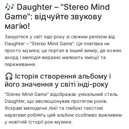
🎶 Daughter – "Stereo Mind
Game": відчуйте звукову
магію!
Зануртеся у світ інді-року зі свіжим релізом від
Daughter – "Stereo Mind Game". Ця платівка не
просто музика; це портал в інший вимір, де кожен
акорд і мелодія виразно малюють емоції та
переживання.
🎧 Історія створення альбому і
його значення у світі інді-року
"Stereo Mind Game" відображає унікальний стиль
Daughter, що еволюціонував протягом років.
Яскраві мелодичні лінії та глибокі текстові
наративи роблять цей альбом особливо важливим
у новітній історії рок-музики.