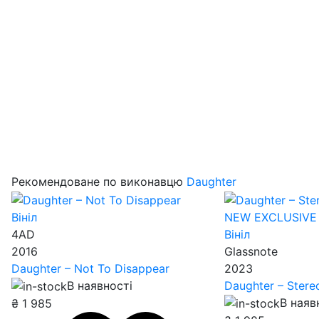
Рекомендоване по виконавцю
Daughter
Вініл
NEW
EXCLUSIVE
4AD
Вініл
2016
Glassnote
Daughter – Not To Disappear
2023
В наявності
Daughter – Ster
В наяв
₴
1 985