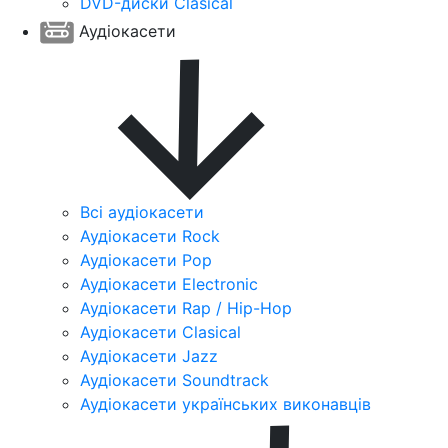
DVD-диски Clasical
Аудіокасети
Всі аудіокасети
Аудіокасети Rock
Аудіокасети Pop
Аудіокасети Electronic
Аудіокасети Rap / Hip-Hop
Аудіокасети Clasical
Аудіокасети Jazz
Аудіокасети Soundtrack
Аудіокасети українських виконавців