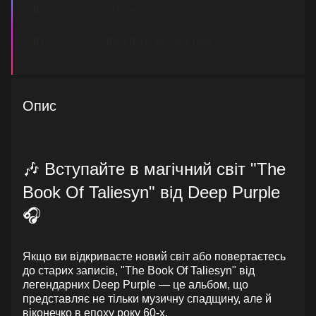
B2
Anthem
B3
River Deep, Mountain High
Опис
🎶 Вступайте в магічний світ "The
Book Of Taliesyn" від Deep Purple
🎧
Якщо ви відкриваєте новий світ або повертаєтесь
до старих записів, "The Book Of Taliesyn" від
легендарних Deep Purple — це альбом, що
представляє не тільки музичну спадщину, але й
віконечко в епоху року 60-х.