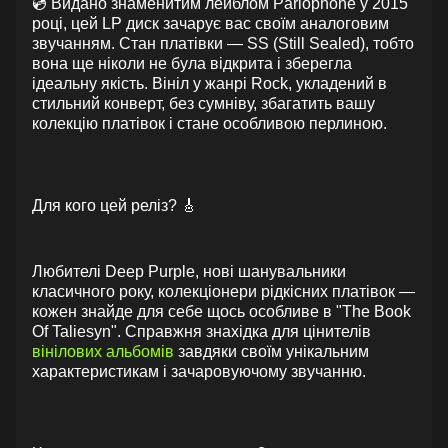
💿 Видано знаменитим лейблом Parlophone у 2015
році, цей LP диск зачарує вас своїм аналоговим
звучанням. Стан платівки — SS (Still Sealed), тобто
вона ще ніколи не була відкрита і зберегла
ідеальну якість. Вініл у жанрі Rock, укладений в
стильний конверт, без сумніву, збагатить вашу
колекцію платівок і стане особливою перлиною.
Для кого цей реліз? 🎸
Любителі Deep Purple, нові шанувальники
класичного року, колекціонери рідкісних платівок —
кожен знайде для себе щось особливе в "The Book
Of Taliesyn". Справжня знахідка для цінителів
вінілових альбомів
завдяки своїм унікальним
характеристикам і зачаровуючому звучанню.