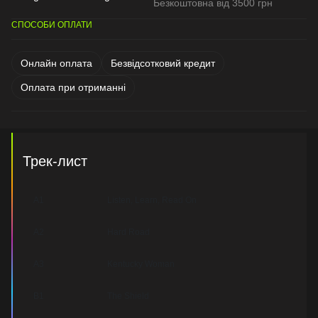
Безкоштовна від 3500 грн
СПОСОБИ ОПЛАТИ
Онлайн оплата
Безвідсотковий кредит
Оплата при отриманні
Трек-лист
A1
Listen, Learn, Read On
A2
Hard Road
A3
Kentucky Woman
B1
The Shield