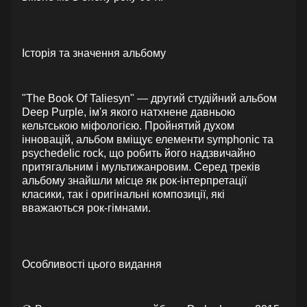
Історія та значення альбому
"The Book Of Taliesyn" — другий студійний альбом
Deep Purple, ім'я якого натхнене давньою
кельтською міфологією. Пройнятий духом
інновацій, альбом вміщує елементи symphonic та
psychedelic rock, що робить його надзвичайно
притягальним і мультижанровим. Серед треків
альбому знайшли місце як рок-інтерпретації
класики, так і оригінальні композиції, які
вважаються рок-гімнами.
Особливості цього видання