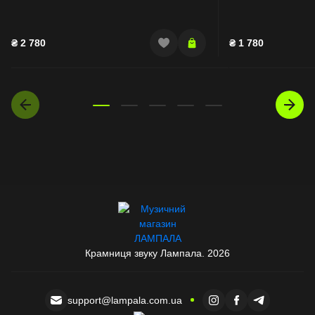
₴
2 780
₴
1 780
Крамниця звуку Лампала. 2026
support@lampala.com.ua