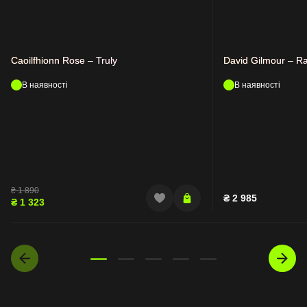
Caoilfhionn Rose – Truly
David Gilmour – Ra
В наявності
В наявності
₴
1 890
₴
2 985
₴
1 323