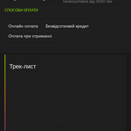
Безкоштовна від 3500 грн
СПОСОБИ ОПЛАТИ
Онлайн оплата
Безвідсотковий кредит
Оплата при отриманні
Трек-лист
CD-1
Welcome To My World
4:56
CD-2
Angel
3:58
CD-3
Heaven
4:05
CD-4
Secret To The End
5:12