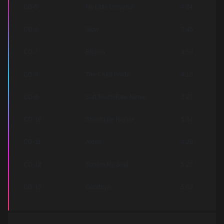
CD-5
My Little Universe
4:24
CD-6
Slow
3:45
CD-7
Broken
3:58
CD-8
The Child Inside
4:16
CD-9
Soft Touch/Raw Nerve
3:27
CD-10
Should Be Higher
5:04
CD-11
Alone
4:29
CD-12
Soothe My Soul
5:22
CD-13
Goodbye
5:03