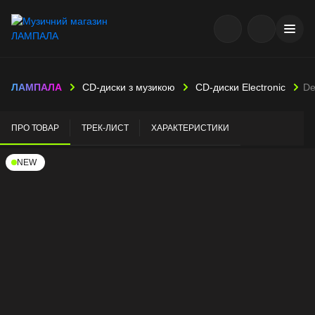
ЛАМПАЛА
CD-диски з музикою
CD-диски Electronic
De
ПРО ТОВАР
ТРЕК-ЛИСТ
ХАРАКТЕРИСТИКИ
NEW