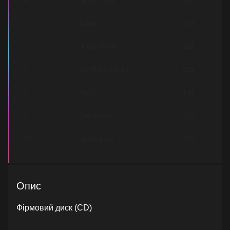
4
Mercy In You
4:20
5
Judas
5:13
6
In Your Room
6:23
7
Get Right With Me
3:51
8
Rush
4:40
9
One Caress
3:33
10
Higher Love
5:56
Опис
Фірмовий диск (CD)