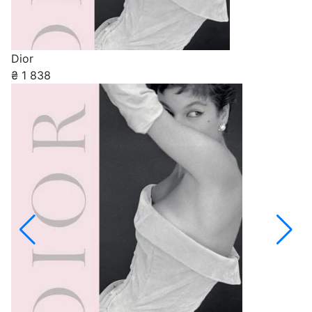
Dior
₴
1 838