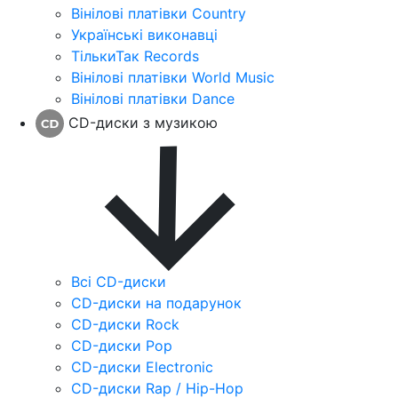
Вінілові платівки Country
Українські виконавці
ТількиТак Records
Вінілові платівки World Music
Вінілові платівки Dance
CD-диски з музикою
Всі CD-диски
CD-диски на подарунок
CD-диски Rock
CD-диски Pop
CD-диски Electronic
CD-диски Rap / Hip-Hop