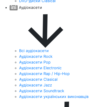
DVD-диски Clasical
Аудіокасети
Всі аудіокасети
Аудіокасети Rock
Аудіокасети Pop
Аудіокасети Electronic
Аудіокасети Rap / Hip-Hop
Аудіокасети Clasical
Аудіокасети Jazz
Аудіокасети Soundtrack
Аудіокасети українських виконавців