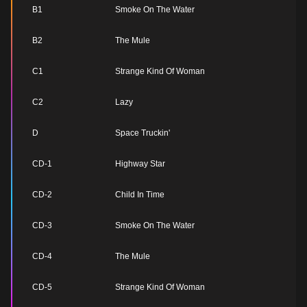
B1
Smoke On The Water
B2
The Mule
C1
Strange Kind Of Woman
C2
Lazy
D
Space Truckin'
CD-
1
Highway Star
CD-
2
Child In Time
CD-3
Smoke On The Water
CD-4
The Mule
CD-5
Strange Kind Of Woman