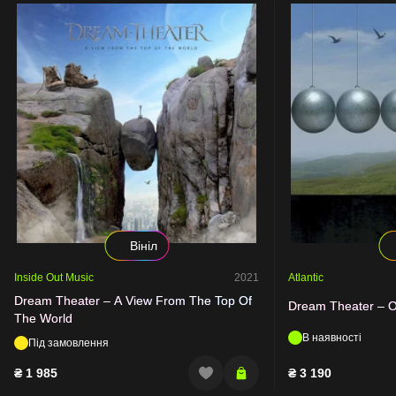
Вініл
Inside Out Music
2021
Atlantic
Dream Theater – A View From The Top Of
Dream Theater – O
The World
В наявності
Під замовлення
₴
1 985
₴
3 190