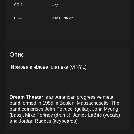
CD-6
Lazy
CD-7
Space Truckin'
Опис
Фірмова вінілова платівка (VINYL)
Dream Theater
is an American progressive metal
band formed in 1985 in Boston, Massachusetts. The
band comprises John Petrucci (guitar), John Myung
(bass), Mike Portnoy (drums), James LaBrie (vocals)
and Jordan Rudess (keyboards).