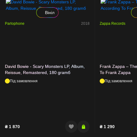
Вініл
Parlophone
2018
Zappa Records
David Bowie - Scary Monsters LP, Album,
Frank Zappa – The
Reissue, Remastered, 180 gramб
To Frank Zappa
Під замовлення
Під замовлення
₴
1 870
₴
1 290